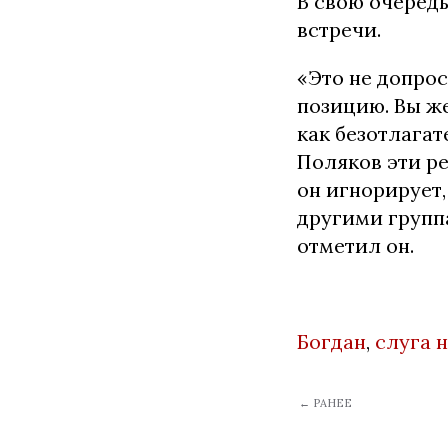
В свою очеред
встречи.
«Это не допрос
позицию. Вы же
как безотлага
Поляков эти р
он игнорирует,
другими группа
отметил он.
Богдан
,
слуга 
← РАНЕЕ