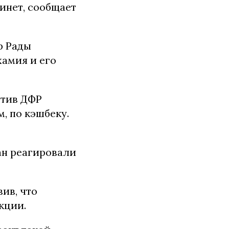
бинет, сообщает
р Рады
хамия и его
отив ДФР
, по кэшбеку.
ан реагировали
ив, что
кции.