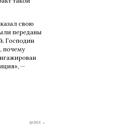
акт такой
сказал свою
 были переданы
й. Господин
, почему
 ангажирован
иция», —
ДАЛЕЕ →