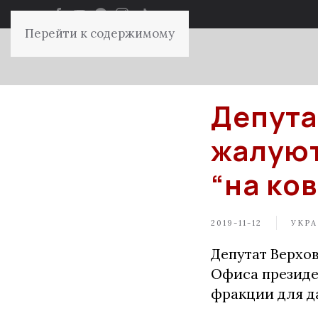
Перейти к содержимому
Депута
жалуют
“на ко
2019-11-12
УКРА
Депутат Верхов
Офиса президен
фракции для да