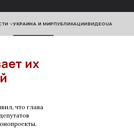
СТИ
УКРАИНА И МИР
ПУБЛИКАЦИИ
ВИДЕО
UA
ает их
ий
вил, что глава
 депутатов
конопроекты.