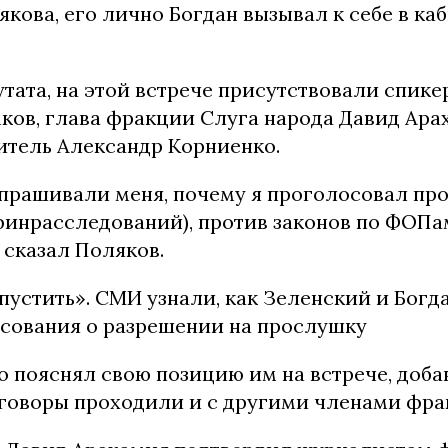
кова, его лично Богдан вызывал к себе в ка
тата, на этой встрече присутствовали спике
ков, глава фракции Слуга народа Давид Ара
итель Александр Корниенко.
прашивали меня, почему я проголосовал пр
финрасследований), против законов по ФОПам
 сказал Поляков.
пустить». СМИ узнали, как Зеленский и Богд
осования о разрешении на прослушку
о пояснял свою позицию им на встрече, добав
говоры проходили и с другими членами фра