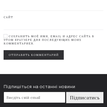
САЙТ
СОХРАНИТЬ МОЁ ИМЯ, EMAIL И АДРЕС САЙТА В
ЭТОМ БРАУЗЕРЕ ДЛЯ ПОСЛЕДУЮЩИХ МОИХ
КОММЕНТАРИЕВ.
ОТПРАВИТЬ КОММЕНТАРИЙ
Підпишіться на останні новини
E
Підписатись
m
a