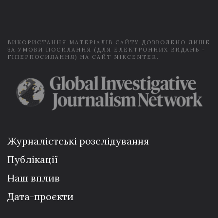
i
l
*
ВИКОРИСТАННЯ МАТЕРІАЛІВ САЙТУ ДОЗВОЛЕНО ЛИШЕ
ЗА УМОВИ ПОСИЛАННЯ (ДЛЯ ЕЛЕКТРОННИХ ВИДАНЬ -
ГІПЕРПОСИЛАННЯ) НА САЙТ NIKCENTER.
Журналістські розслідування
Публікації
Наш вплив
Дата-проєкти