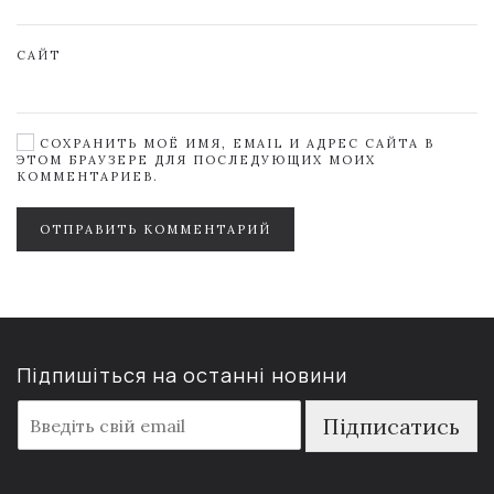
САЙТ
СОХРАНИТЬ МОЁ ИМЯ, EMAIL И АДРЕС САЙТА В
ЭТОМ БРАУЗЕРЕ ДЛЯ ПОСЛЕДУЮЩИХ МОИХ
КОММЕНТАРИЕВ.
ОТПРАВИТЬ КОММЕНТАРИЙ
Підпишіться на останні новини
E
Підписатись
m
a
i