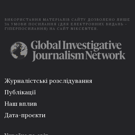
l
*
ВИКОРИСТАННЯ МАТЕРІАЛІВ САЙТУ ДОЗВОЛЕНО ЛИШЕ
ЗА УМОВИ ПОСИЛАННЯ (ДЛЯ ЕЛЕКТРОННИХ ВИДАНЬ -
ГІПЕРПОСИЛАННЯ) НА САЙТ NIKCENTER.
Журналістські розслідування
Публікації
Наш вплив
Дата-проєкти