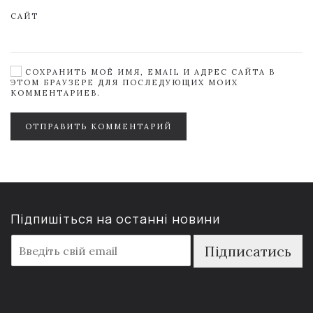
САЙТ
СОХРАНИТЬ МОЁ ИМЯ, EMAIL И АДРЕС САЙТА В
ЭТОМ БРАУЗЕРЕ ДЛЯ ПОСЛЕДУЮЩИХ МОИХ
КОММЕНТАРИЕВ.
ОТПРАВИТЬ КОММЕНТАРИЙ
Підпишіться на останні новини
E
Підписатись
m
a
i
l
*