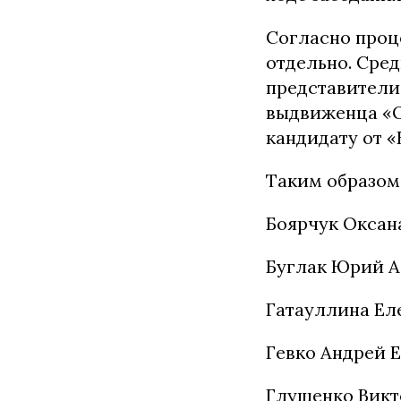
Согласно проц
отдельно. Сред
представители
выдвиженца «О
кандидату от 
Таким образом
Боярчук Оксана
Буглак Юрий А
Гатауллина Еле
Гевко Андрей Е
Глущенко Викт