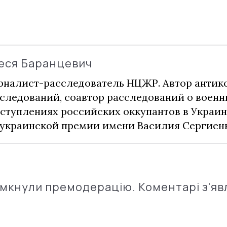
еся Баранцевич
налист-расследователь НЦЖР. Автор анти
следований, соавтор расследований о воен
ступлениях российских оккупантов в Украин
украинской премии имени Василия Сергиенк
імкнули премодерацію. Коментарі з'яв