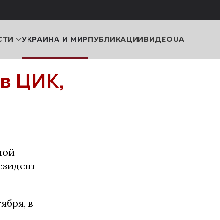
СТИ
УКРАИНА И МИР
ПУБЛИКАЦИИ
ВИДЕО
UA
в ЦИК,
ной
езидент
ября, в