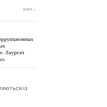
ДАЛЕЕ →
коррупционных
ных
е. Лауреат
о.
ляються із