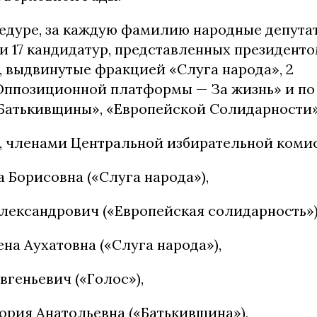
едуре, за каждую фамилию народные депута
и 17 кандидатур, представленных президентом
, выдвинутые фракцией «Слуга народа», 2
ппозиционной платформы — За жизнь» и по
«Батькивщины», «Европейской Солидарности»
, членами Центральной избирательной комис
 Борисовна («Слуга народа»),
лександрович («Европейская солидарность»)
на Аухатовна («Слуга народа»),
вгеньевич («Голос»),
ория Анатольевна («Батькивщина»),