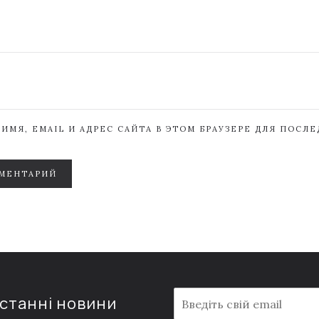
ИМЯ, EMAIL И АДРЕС САЙТА В ЭТОМ БРАУЗЕРЕ ДЛЯ ПОСЛ
МЕНТАРИЙ
E
останні новини
m