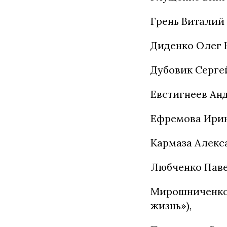
Грень Виталий 
Диденко Олег 
Дубовик Серге
Евстигнеев Анд
Ефремова Ирин
Кармаза Алекса
Любченко Паве
Мирошниченко
жизнь»),