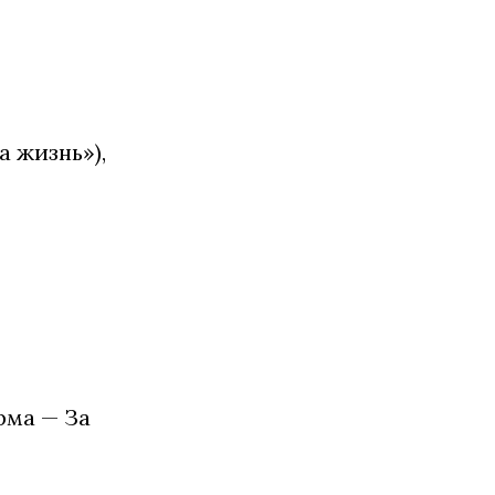
 жизнь»),
ма — За