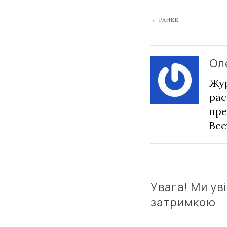
← РАНЕЕ
Ол
Жур
рас
пре
Все
Увага! Ми ув
затримкою