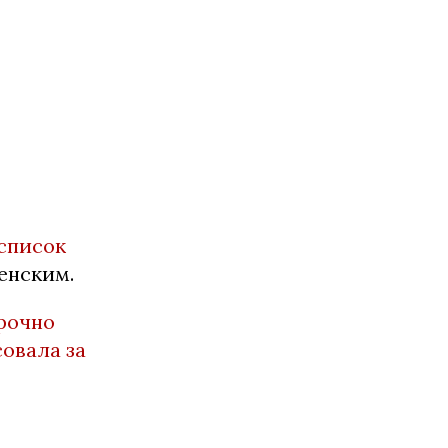
список
енским.
рочно
овала за