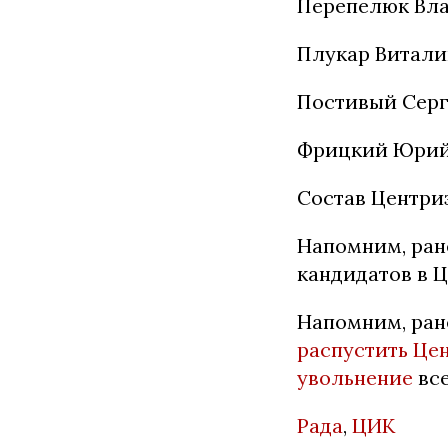
Перепелюк Вла
Плукар Витали
Постивый Серг
Фрицкий Юрий 
Состав Центриз
Напомним, ран
кандидатов в 
Напомним, ран
распустить Це
увольнение
все
Рада
,
ЦИК