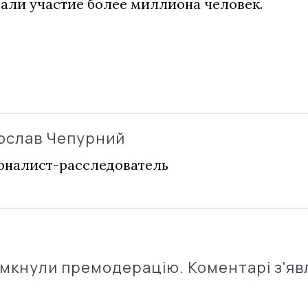
али участие более миллиона человек.
ослав Чепурний
налист-расследователь
імкнули премодерацію. Коментарі з'яв