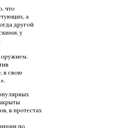
, что
стующих, а
Когда другой
скими, у
.
а
 оружием.
тив
, в свою
».
популярных
закрыты
в, в протестах
лиции по