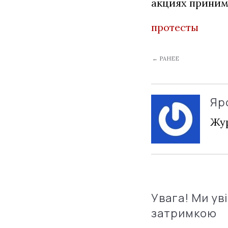
акциях приним
протесты
← РАНЕЕ
Яр
Жур
Увага! Ми ув
затримкою