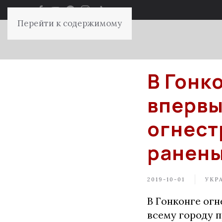
Перейти к содержимому
В Гонк
впервы
огнест
ранен
2019-10-01
УКР
В Гонконге огн
всему городу 