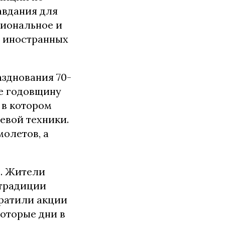
авдания для
циональное и
р иностранных
азднования 70-
е годовщину
 в котором
евой техники.
молетов, а
в. Жители
страдиции
кратили акции
которые дни в