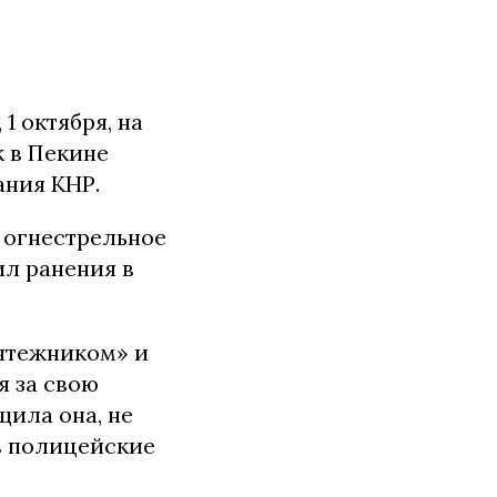
1 октября, на
к в Пекине
ания КНР.
 огнестрельное
ил ранения в
мятежником» и
я за свою
щила она, не
ов полицейские