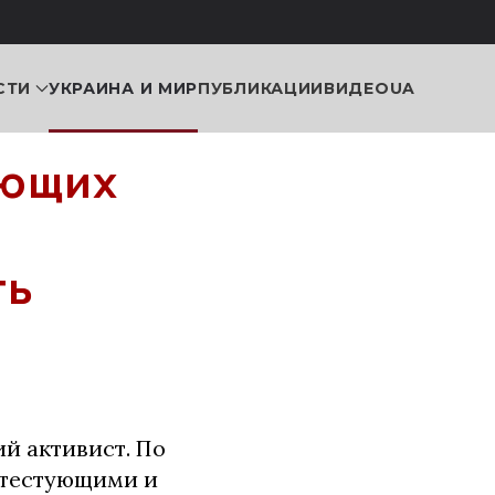
СТИ
УКРАИНА И МИР
ПУБЛИКАЦИИ
ВИДЕО
UA
ующих
ть
ий активист. По
отестующими и