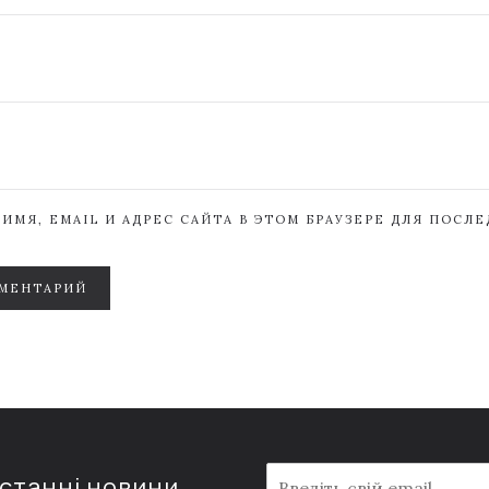
ИМЯ, EMAIL И АДРЕС САЙТА В ЭТОМ БРАУЗЕРЕ ДЛЯ ПОСЛ
МЕНТАРИЙ
E
останні новини