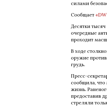
силами безопа
Сообщает
«DW
Десятки тысяч 
очередные анти
проходит масш
В ходе столкн
оружие против
грудь.
Пресс-секрета
сообщила, что 
жизнь. Ранено
предоставив др
стреляли тольк