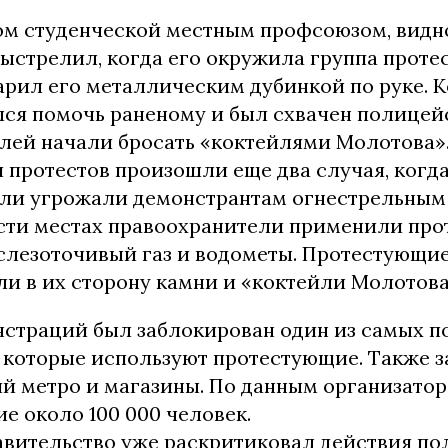
том студенческой местным профсоюзом, видно
ыстрелил, когда его окружила группа проте
арил его металлическим дубинкой по руке. 
лся помочь раненому и был схвачен полицей
лей начали бросать «коктейлями Молотова»
 протестов произошли еще два случая, когд
ли угрожали демонстрантам огнестрельным
ти местах правоохранители применили про
лезоточивый газ и водометы. Протестующие
ли в их сторону камни и «коктейли Молотова
нстраций был заблокирован один из самых 
 которые используют протестующие. Также 
й метро и магазины. По данным организаторо
е около 100 000 человек.
авительство уже раскритиковал действия по