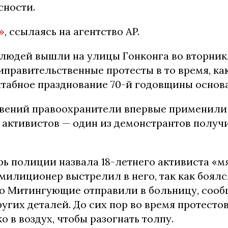
сности.
»
, ссылаясь на агентство AP.
людей вышли на улицы Гонконга во вторник, 
правительственные протесты в то время, ка
табное празднование 70-й годовщины основ
овений правоохранители впервые применили
 активистов — один из демонстрантов получ
рь полиции назвала 18-летнего активиста «
милиционер выстрелил в него, так как боялс
го Митингующие отправили в больницу, сооб
угих деталей. До сих пор во время протест
о в воздух, чтобы разогнать толпу.