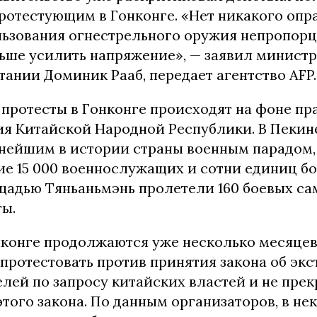
ротестующим в Гонконге. «Нет никакого опр
льзования огнестрельного оружия непропор
ьше усилить напряжение», — заявил минист
ании Доминик Рааб, передает агентство AFP.
протесты в Гонконге происходят на фоне пр
ия Китайской Народной Республики. В Пекин
нейшим в истории страны военным парадом,
ие 15 000 военнослужащих и сотни единиц бо
щадью Тяньаньмэнь пролетели 160 боевых са
ты.
нконге продолжаются уже несколько месяце
 протестовать против принятия закона об эк
лей по запросу китайских властей и не пре
того закона. По данным организаторов, в не