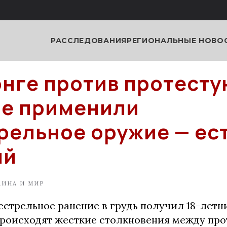
РАССЛЕДОВАНИЯ
РЕГИОНАЛЬНЫЕ НОВО
онге против протест
е применили
рельное оружие — ес
ый
АИНА И МИР
естрельное ранение в грудь получил 18-летн
происходят жесткие столкновения между пр