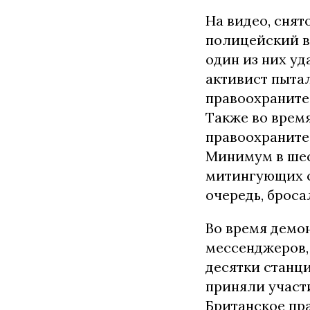
На видео, сня
полицейский в
один из них уд
активист пыта
правоохраните
Также во время
правоохраните
Минимум в шес
митингующих с
очередь, броса
Во время демо
мессенджеров,
десятки станци
приняли участи
Британское пр