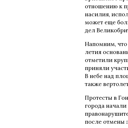
отношению к п
насилия, испо
может еще бол
дел Великобрит
Напомним, что 
летия основан
отметили круп
приняли участ
В небе над пло
также вертоле
Протесты в Го
города начали
правонарушите
после отмены э