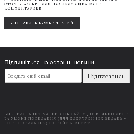
ЭТОМ БРАУЗЕРЕ ДЛЯ ПОСЛЕДУЮЩИХ МОИХ
КОММЕНТАРИЕВ.
ОТПРАВИТЬ КОММЕНТАРИЙ
Підпишіться на останні новини
E
Підписатись
m
a
i
l
*
ВИКОРИСТАННЯ МАТЕРІАЛІВ САЙТУ ДОЗВОЛЕНО ЛИШЕ
ЗА УМОВИ ПОСИЛАННЯ (ДЛЯ ЕЛЕКТРОННИХ ВИДАНЬ -
ГІПЕРПОСИЛАННЯ) НА САЙТ NIKCENTER.