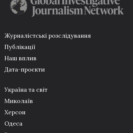
Журналістські розслідування
Публікації
Наш вплив
Дата-проєкти
Україна та світ
Миколаїв
Херсон
Одеса