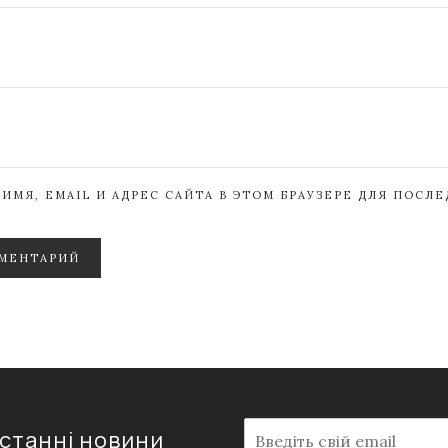
ИМЯ, EMAIL И АДРЕС САЙТА В ЭТОМ БРАУЗЕРЕ ДЛЯ ПОСЛ
МЕНТАРИЙ
E
останні новини
m