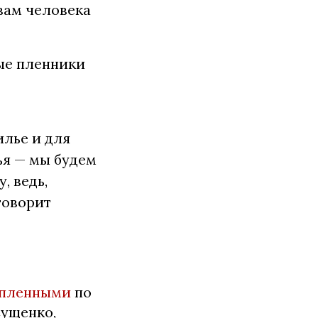
вам человека
ные пленники
илье и для
ья — мы будем
, ведь,
 говорит
 пленными
по
Сущенко,