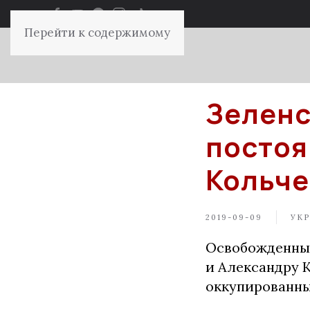
Перейти к содержимому
Зеленс
постоя
Кольче
2019-09-09
УКР
Освобожденным
и Александру 
оккупированны