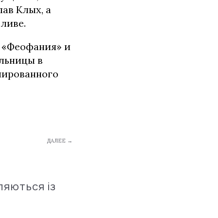
ав Клых, а
ливе.
у «Феофания» и
ольницы в
упированного
ДАЛЕЕ →
ляються із