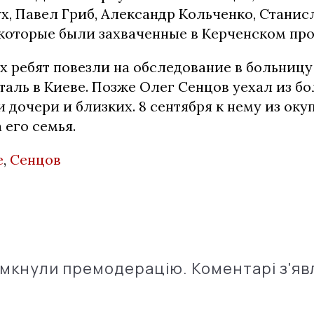
, Павел Гриб, Александр Кольченко, Станисл
 которые были захваченные в Керченском про
 ребят повезли на обследование в больниц
аль в Киеве. Позже Олег Сенцов уехал из б
дочери и близких. 8 сентября к нему из ок
 его семья.
е
,
Сенцов
імкнули премодерацію. Коментарі з'яв