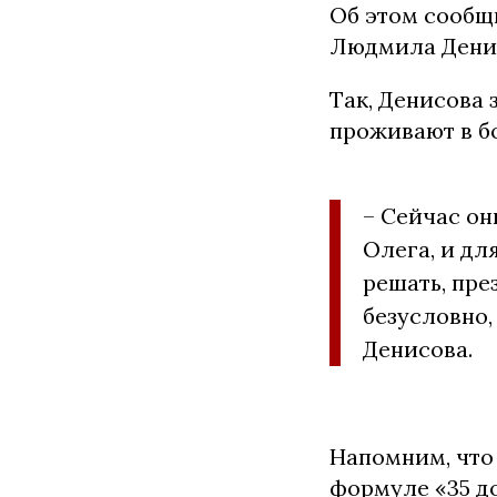
Об этом сообщ
Людмила Денис
Так, Денисова
проживают в б
– Сейчас он
Олега, и дл
решать, пре
безусловно,
Денисова.
Напомним, что 
формуле «35 до