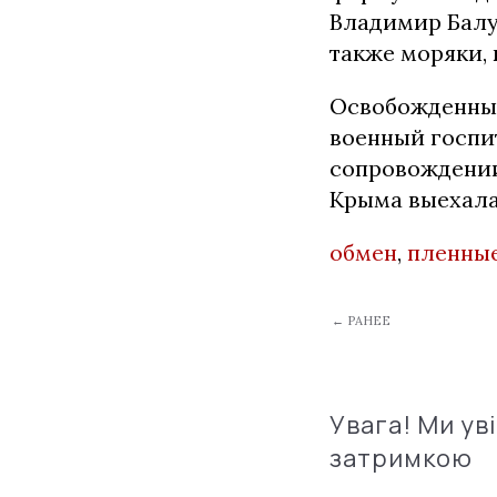
Владимир Балух
также моряки,
Освобожденных
военный госпит
сопровождении 
Крыма выехала
обмен
,
пленны
← РАНЕЕ
Увага! Ми ув
затримкою