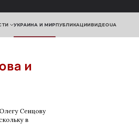
СТИ
УКРАИНА И МИР
ПУБЛИКАЦИИ
ВИДЕО
UA
ова и
Олегу Сенцову
скольку в