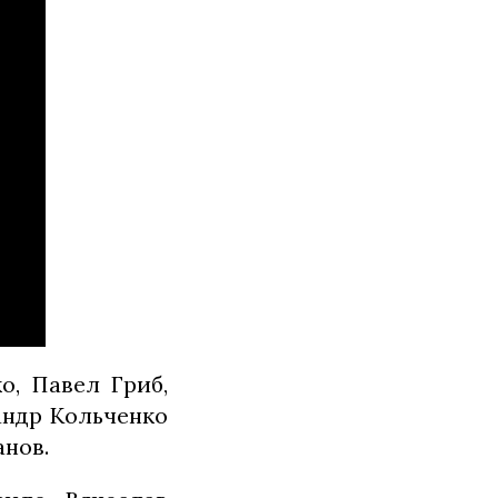
о, Павел Гриб,
андр Кольченко
анов.