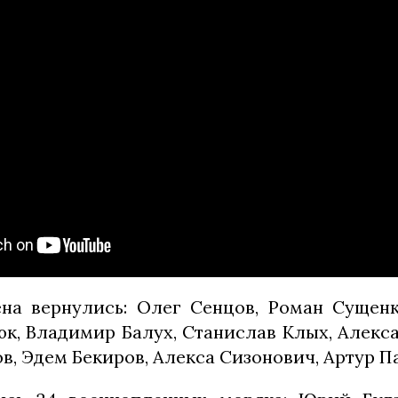
на вернулись: Олег Сенцов, Роман Сущенк
к, Владимир Балух, Станислав Клых, Алекс
в, Эдем Бекиров, Алекса Сизонович, Артур П