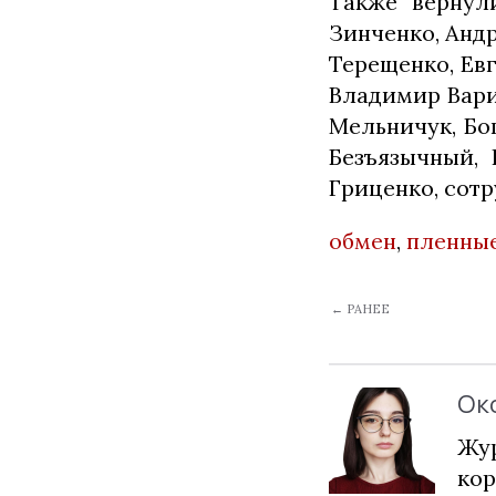
Также вернул
Зинченко, Анд
Терещенко, Ев
Владимир Вари
Мельничук, Бо
Безъязычный,
Гриценко, сот
обмен
,
пленны
← РАНЕЕ
Ок
Жур
кор