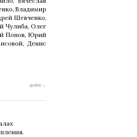
ило, Вячеслав
енко, Владимир
дрей Шевченко,
й Чулиба, Олег
ей Попов, Юрий
исовой, Денис
ДАЛЕЕ →
алах
упления.