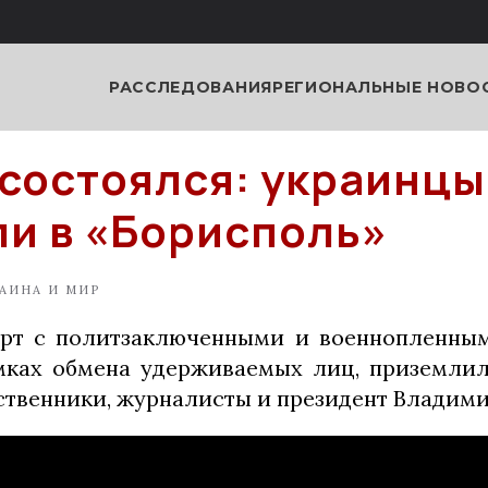
РАССЛЕДОВАНИЯ
РЕГИОНАЛЬНЫЕ НОВО
состоялся: украинцы
и в «Борисполь»
АИНА И МИР
орт с политзаключенными и военнопленным
мках обмена удерживаемых лиц, приземлил
ственники, журналисты и президент Владими