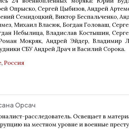
ись 24 военнопленных моряка: Юрий Будз
рей Опрыско, Сергей Цыбизов, Андрей Артем
гений Семидоцкий, Виктор Беспальченко, Ан
мез, Михаил Власюк, Богдан Головаш, Серге
гдан Небылица, Владислав Костышин, Серг
 Роман Мокряк, Андрей Эйдер, Владимир Л
рудники СБУ Андрей Драч и Василий Сорока.
е
,
Россия
сана Орсач
налист-расследователь. Освещает в матери
рупцию на местном уровне и военные прест