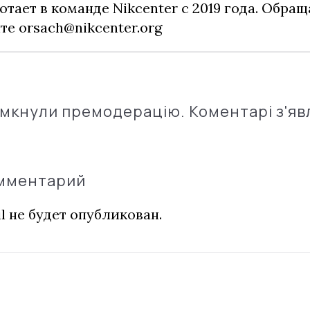
отает в команде Nikcenter с 2019 года. Обращ
чте
orsach@nikcenter.org
імкнули премодерацію. Коментарі з'яв
омментарий
l не будет опубликован.