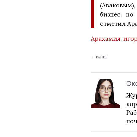
(Аваковым)
бизнес, но
отметил Ар
Арахамия
,
иго
← РАНЕЕ
Ок
Жур
кор
Раб
по