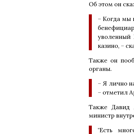
Об этом он ска
– Когда мы 
бенефициар
уволенный 
казино, – с
Также он пооб
органы.
– Я лично н
– отметил А
Также Давид 
министр внутр
"Есть мно