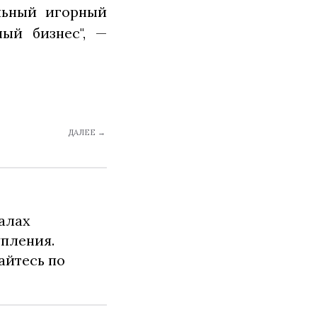
альный игорный
ый бизнес", —
ДАЛЕЕ →
алах
упления.
айтесь по