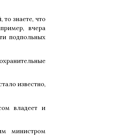
 то знаете, что
апример, вчера
ти подпольных
оохранительные
стало известно,
сом владеет и
тим министром