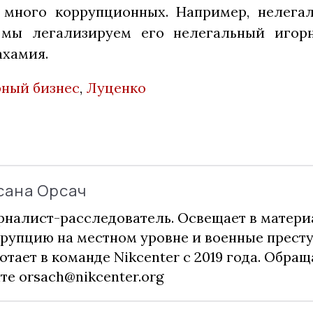
, много коррупционных. Например, нелег
 мы легализируем его нелегальный игорн
ахамия.
рный бизнес
,
Луценко
сана Орсач
налист-расследователь. Освещает в матери
рупцию на местном уровне и военные прест
отает в команде Nikcenter с 2019 года. Обращ
чте
orsach@nikcenter.org