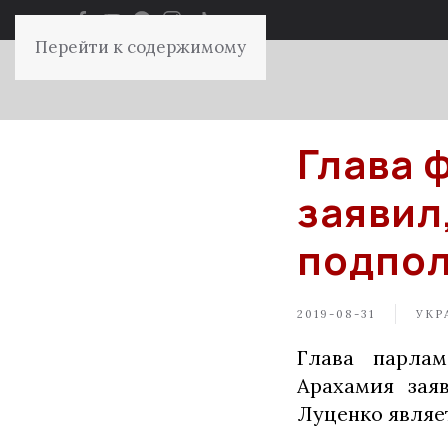
Перейти к содержимому
Глава 
заявил
подпол
2019-08-31
УКР
Глава парлам
Арахамия зая
Луценко являе