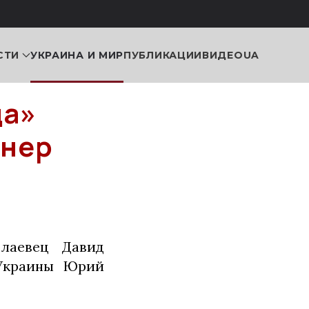
СТИ
УКРАИНА И МИР
ПУБЛИКАЦИИ
ВИДЕО
UA
да»
онер
олаевец Давид
 Украины Юрий