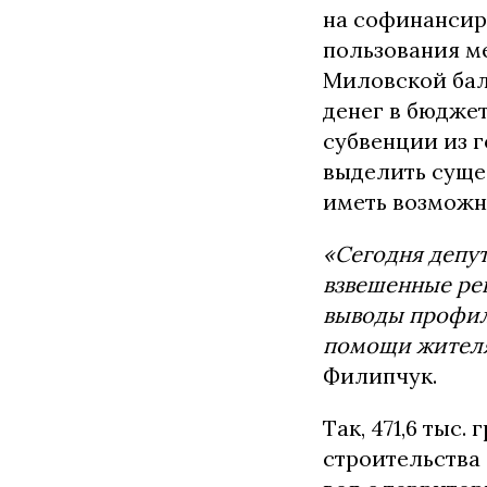
на софинансир
пользования ме
Миловской бало
денег в бюдже
субвенции из 
выделить суще
иметь возможно
«Сегодня депут
взвешенные ре
выводы профил
помощи жител
Филипчук.
Так, 471,6 тыс
строительства