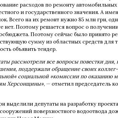
ование расходов по ремонту автомобильных
стного и государственного значения. А име
к. Всего на их ремонт нужно 85 млн грн, од
те нет. Поэтому решается вопрос о получени
госбюджета. Поэтому сейчас было принято р
ствующую сумму из областных средств для т
сть объявить тендер.
аты рассмотрели все вопросы повестки дня,
шения, поддержали обращение своих коллег-
ьной« социальной »комиссии по оказанию м
ям Херсонщины»
, — отметил председатель 
. грн выделили депутаты на разработку проект
 сооружений поверхностного водоотвода до