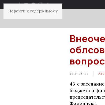
Перейти к содержимому
Внеоче
облсов
вопро
2019-08-07
РЕ
43-е заседани
бюджета и фина
председательс
Филипчука.