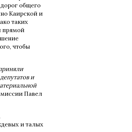
 дорог общего
нно Каирской и
нако таких
и прямой
ешение
ого, чтобы
 приняли
депутатов и
атериальной
комиссии Павел
а
ждевых и талых