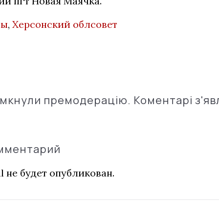
ии пгт Новая Маячка.
сы
,
Херсонский облсовет
імкнули премодерацію. Коментарі з'яв
омментарий
l не будет опубликован.