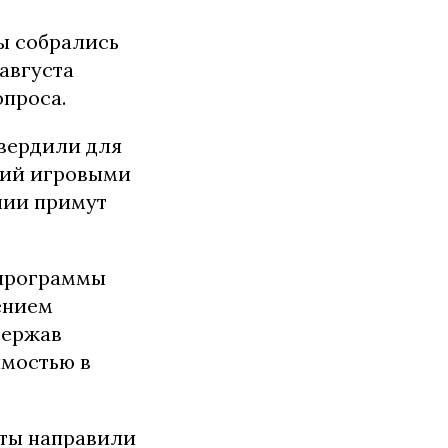
ы собрались
 августа
опроса.
твердили для
тий игровыми
нии примут
 программы
ением
держав
имостью в
аты направили