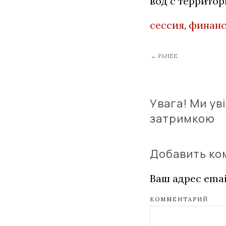
вод с территор
сессия
,
финан
← РАНЕЕ
Увага! Ми ув
затримкою
Добавить к
Ваш адрес emai
КОММЕНТАРИЙ