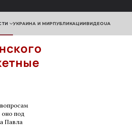
СТИ
УКРАИНА И МИР
ПУБЛИКАЦИИ
ВИДЕО
UA
нского
жетные
 вопросам
 оно под
та Павла