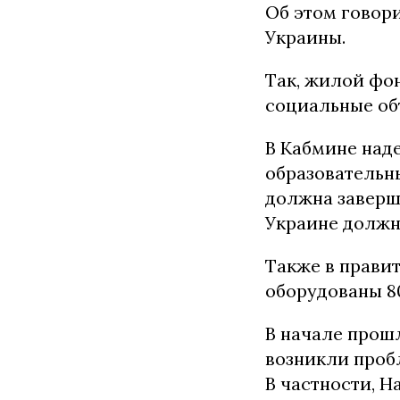
Об этом говор
Украины.
Так, жилой фон
социальные об
В Кабмине наде
образовательны
должна заверши
Украине должна
Также в прави
оборудованы 8
В начале прош
возникли проб
В частности, Н