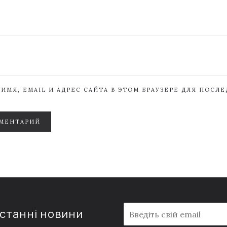
ИМЯ, EMAIL И АДРЕС САЙТА В ЭТОМ БРАУЗЕРЕ ДЛЯ ПОСЛ
МЕНТАРИЙ
E
останні новини
m