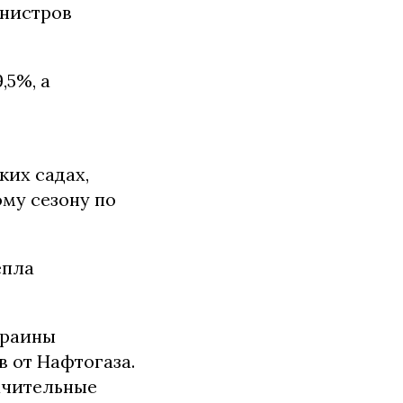
нистров
,5%, а
ких садах,
ому сезону по
епла
краины
 от Нафтогаза.
начительные