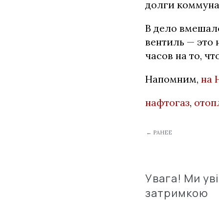
долги коммуна
В дело вмешал
вентиль — это 
часов на то, ч
Напомним,
на 
нафтогаз
,
отоп
← РАНЕЕ
Увага! Ми ув
затримкою