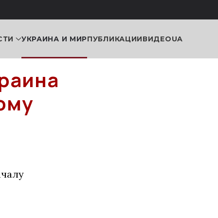
СТИ
УКРАИНА И МИР
ПУБЛИКАЦИИ
ВИДЕО
UA
краина
ому
ачалу