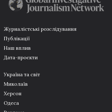
Журналістські розслідування
Публікації
Наш вплив
Дата-проєкти
Україна та світ
Миколаїв
Херсон
Одеса