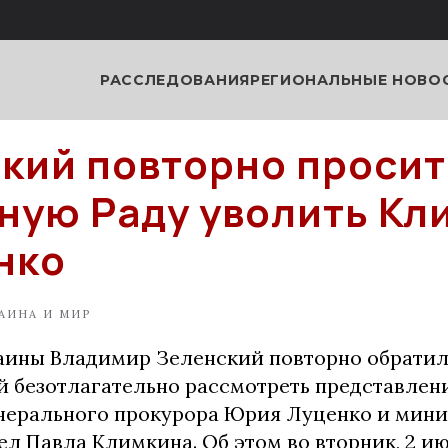
РАССЛЕДОВАНИЯ
РЕГИОНАЛЬНЫЕ НОВО
кий повторно просит
ную Раду уволить Кл
нко
АИНА И МИР
аины Владимир Зеленский повторно обратил
й безотлагательно рассмотреть представлен
нерального прокурора Юрия Луценко и мини
л Павла Климкина. Об этом во вторник, 2 и