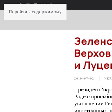
Перейти к содержимому
Зеленс
Верхов
и Луце
2019-07-02
УКР
Президент Укр
Раде с просьбо
увольнении Ге
иностранных де