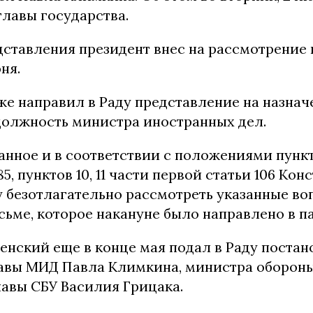
главы государства.
дставления президент внес на рассмотрение
ня.
же направил в Раду представление на назна
должность министра иностранных дел.
анное и в соответствии с положениями пункто
5, пунктов 10, 11 части первой статьи 106 Ко
 безотлагательно рассмотреть указанные воп
сьме, которое накануне было направлено в п
енский еще в конце мая подал в Раду постан
авы МИД Павла Климкина, министра оборон
лавы СБУ Василия Грицака.