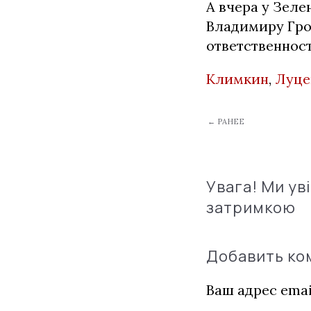
А вчера у Зел
Владимиру Гро
ответственност
Климкин
,
Луце
← РАНЕЕ
Увага! Ми ув
затримкою
Добавить к
Ваш адрес emai