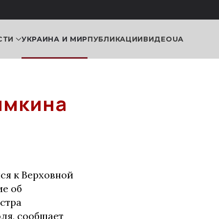
СТИ
УКРАИНА И МИР
ПУБЛИКАЦИИ
ВИДЕО
UA
имкина
ся к Верховной
ие об
стра
юля, сообщает