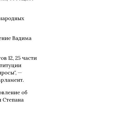
 народных
чение Вадима
в 12, 25 части
нституции
росы", —
арламент.
овление об
ы Степана