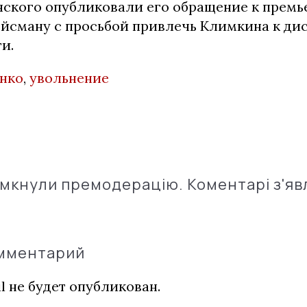
енского опубликовали его обращение к прем
йсману с просьбой привлечь Климкина к д
и.
нко
,
увольнение
імкнули премодерацію. Коментарі з'яв
омментарий
l не будет опубликован.