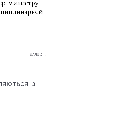
ьер-министру
исциплинарной
ДАЛЕЕ →
ляються із