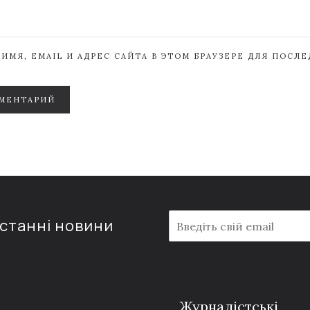
ИМЯ, EMAIL И АДРЕС САЙТА В ЭТОМ БРАУЗЕРЕ ДЛЯ ПОСЛ
МЕНТАРИЙ
E
останні новини
m
a
i
l
*
Журналістські