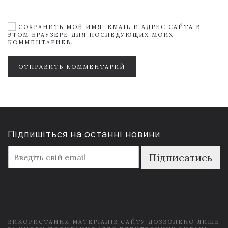
СОХРАНИТЬ МОЁ ИМЯ, EMAIL И АДРЕС САЙТА В
ЭТОМ БРАУЗЕРЕ ДЛЯ ПОСЛЕДУЮЩИХ МОИХ
КОММЕНТАРИЕВ.
ОТПРАВИТЬ КОММЕНТАРИЙ
Підпишіться на останні новини
E
Підписатись
m
a
i
l
*
ВИКОРИСТАННЯ МАТЕРІАЛІВ САЙТУ ДОЗВОЛЕНО ЛИШЕ