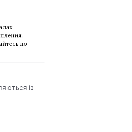
алах
упления.
айтесь по
ляються із