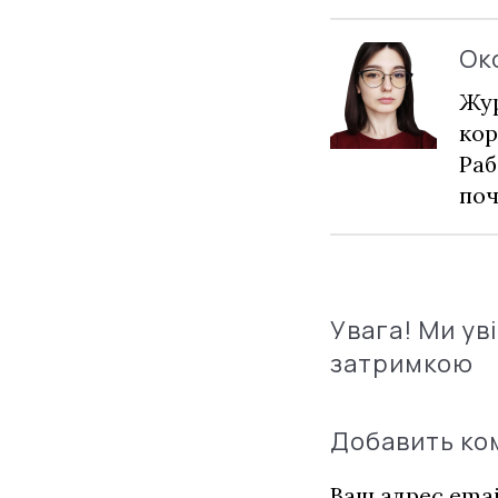
Ок
Жур
кор
Раб
по
Увага! Ми ув
затримкою
Добавить к
Ваш адрес emai