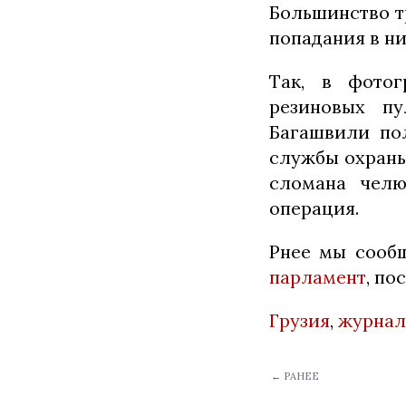
Большинство т
попадания в ни
Так, в фотог
резиновых пу
Багашвили по
службы охраны 
сломана челю
операция.
Рнее мы сообщ
парламент
, по
Грузия
,
журнал
← РАНЕЕ