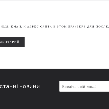
ИМЯ, EMAIL И АДРЕС САЙТА В ЭТОМ БРАУЗЕРЕ ДЛЯ ПОСЛ
МЕНТАРИЙ
E
останні новини
m
a
i
l
*