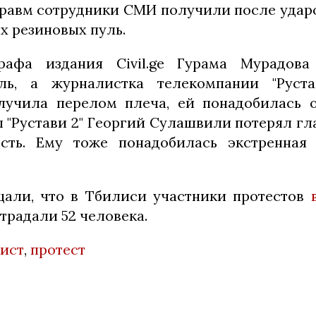
равм сотрудники СМИ получили после удар
х резиновых пуль.
рафа издания Civil.ge Гурама Мурадова
ль, а журналистка телекомпании "Руст
лучила перелом плеча, ей понадобилась о
"Рустави 2" Георгий Сулашвили потерял гла
сть. Ему тоже понадобилась экстренная 
али, что в Тбилиси участники протестов
страдали 52 человека.
ист
,
протест