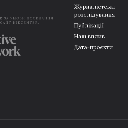
Журналістські
розслідування
Е ЗА УМОВИ ПОСИЛАННЯ
 САЙТ NIKCENTER.
Публікації
Наш вплив
Дата-проєкти