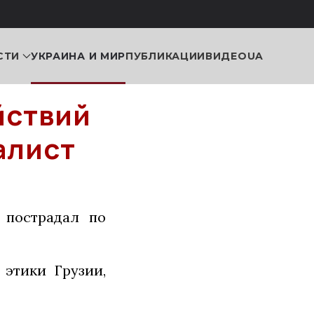
СТИ
УКРАИНА И МИР
ПУБЛИКАЦИИ
ВИДЕО
UA
йствий
алист
 пострадал по
этики Грузии,