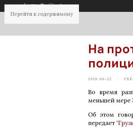
Перейти к содержимому
На про
полици
2019-06-22
УКР
Во время раз
меньшей мере 
Об этом гово
передает
"Груз