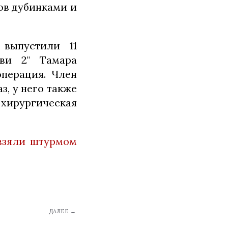
ов дубинками и
 выпустили 11
ави 2" Тамара
перация. Член
з, у него также
хирургическая
взяли штурмом
ДАЛЕЕ →