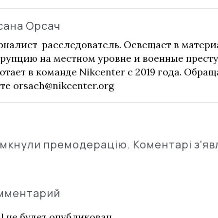
сана Орсач
налист-расследователь. Освещает в матери
рупцию на местном уровне и военные прест
отает в команде Nikcenter с 2019 года. Обращ
чте
orsach@nikcenter.org
імкнули премодерацію. Коментарі з'яв
омментарий
l не будет опубликован.