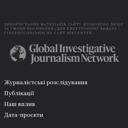
i
l
*
ВИКОРИСТАННЯ МАТЕРІАЛІВ САЙТУ ДОЗВОЛЕНО ЛИШЕ
ЗА УМОВИ ПОСИЛАННЯ (ДЛЯ ЕЛЕКТРОННИХ ВИДАНЬ -
ГІПЕРПОСИЛАННЯ) НА САЙТ NIKCENTER.
Журналістські розслідування
Публікації
Наш вплив
Дата-проєкти