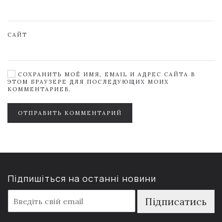
САЙТ
СОХРАНИТЬ МОЁ ИМЯ, EMAIL И АДРЕС САЙТА В
ЭТОМ БРАУЗЕРЕ ДЛЯ ПОСЛЕДУЮЩИХ МОИХ
КОММЕНТАРИЕВ.
ОТПРАВИТЬ КОММЕНТАРИЙ
Підпишіться на останні новини
E
Підписатись
m
a