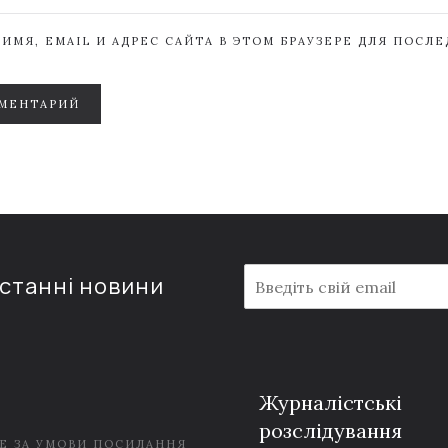
ИМЯ, EMAIL И АДРЕС САЙТА В ЭТОМ БРАУЗЕРЕ ДЛЯ ПОСЛ
МЕНТАРИЙ
E
останні новини
m
a
i
l
*
Журналістські
розслідування
Е ЗА УМОВИ ПОСИЛАННЯ