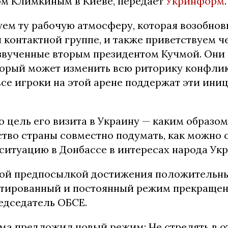
м Климкиным в Киеве, передает
Укринформ
.
уем ту рабочую атмосферу, которая возобнов
 контактной группе, и также приветствуем ч
звученные вторым президентом Кучмой. Они
торый может изменить всю риторику конфлик
все игроки на этой арене поддержат эти иниц
о цель его визита в Украину — каким образо
ство страны совместно подумать, как можно 
ситуацию в Донбассе в интересах народа Ук
ной предпосылкой достижения положительн
нтированный и постоянный режим прекращени
едседатель ОБСЕ.
а предложил новый режим: Не стрелять в от