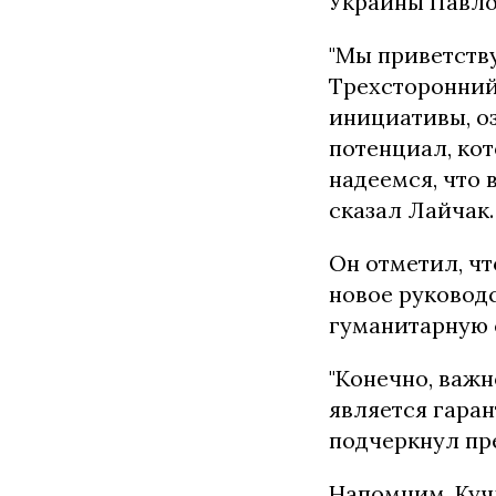
Украины Павло
"Мы приветств
Трехсторонний
инициативы, о
потенциал, ко
надеемся, что 
сказал Лайчак.
Он отметил, чт
новое руковод
гуманитарную 
"Конечно, важ
является гара
подчеркнул пр
Напомним, Кучм