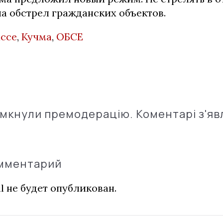
на обстрел гражданских объектов.
ассе
,
Кучма
,
ОБСЕ
імкнули премодерацію. Коментарі з'яв
омментарий
l не будет опубликован.