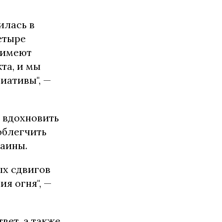
илась в
етыре
 имеют
та, и мы
иативы", —
м вдохновить
облегчить
раины.
ых сдвигов
я огня", —
вет, а также