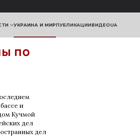
СТИ
УКРАИНА И МИР
ПУБЛИКАЦИИ
ВИДЕО
UA
мы по
последнем
бассе и
дом Кучмой
ейских дел
ностранных дел