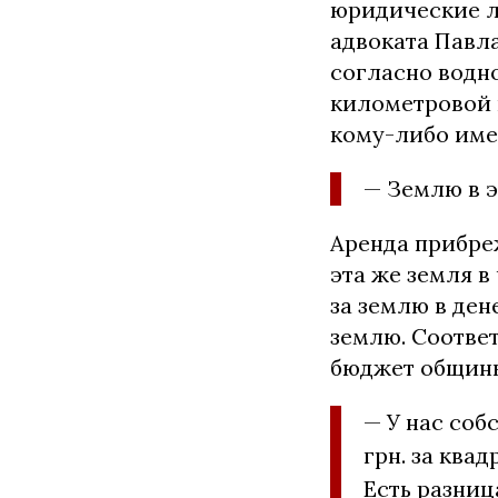
юридические ли
адвоката Павл
согласно водн
километровой 
кому-либо име
— Землю в э
Аренда прибре
эта же земля в
за землю в ден
землю. Соответ
бюджет общины,
— У нас соб
грн. за квад
Есть разниц