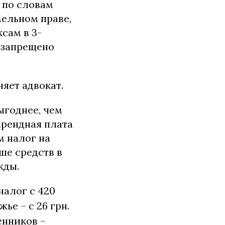
, по словам
ельном праве,
сам в 3-
 запрещено
яет адвокат.
ыгоднее, чем
 арендная плата
м налог на
ше средств в
жды.
налог с 420
ье – с 26 грн.
енников –