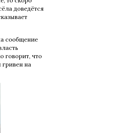
е, то скоро
сёла доведётся
сказывает
на сообщение
власть
о говорит, что
 гривен на