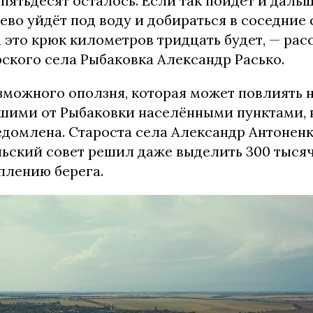
пятьдесят осталось. Если так пойдет и дальш
ево уйдёт под воду и добираться в соседние 
а это крюк километров тридцать будет, — рас
ского села Рыбаковка Александр Расько.
зможного оползня, которая может повлиять 
ими от Рыбаковки населёнными пунктами, 
домлена. Староста села Александр Антоненк
льский совет решил даже выделить 300 тысяч
плению берега.