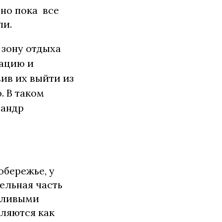
 но пока все
ли.
 зону отдыха
зацию и
ив их выйти из
. В таком
сандр
обережье, у
ельная часть
стливыми
ляются как