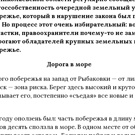
 госсобственность очередной земельный у
режье, который в нарушение закона был 
 Но процесс этот очень избирательный: в
астки, правоохранители почему-то не зам
трогают обладателей крупных земельных 
режье.
Дорога в море
ого побережья на запад от Рыбаковки — от л
к — зона риска. Берег здесь высокий и крут
ывает его, постепенно «съедая» все новые и
оду оползень был: часть побережья в длину 
в десять сползла в море. В одном месте от 