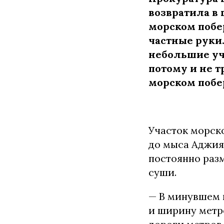
возвратила в
морском побе
частные руки.
небольшие уч
потому и не 
морском побе
Участок морск
до мыса Аджияс
постоянно разм
суши.
— В минувшем г
и ширину метро