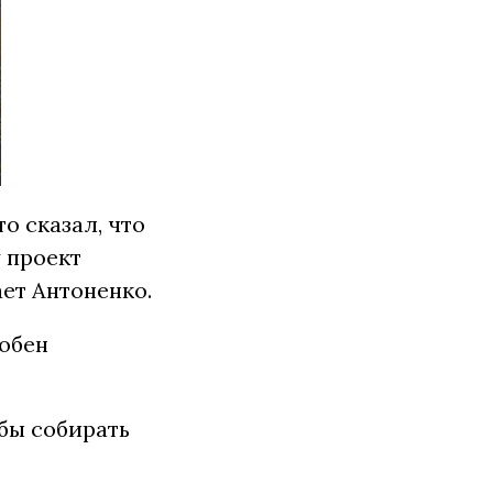
о сказал, что
 проект
ет Антоненко.
собен
бы собирать