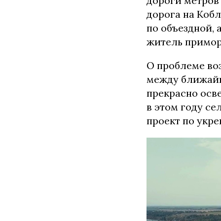
дороги метров 
дорога на Кобл
по объездной, 
житель примор
О проблеме во
между ближайш
прекрасно осве
в этом году се
проект по укре