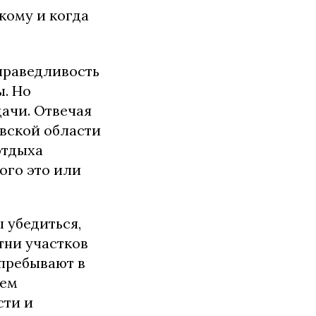
кому и когда
праведливость
ы. Но
ачи. Отвечая
вской области
 отдыха
ого это или
 убедиться,
отни участков
 пребывают в
ием
сти и