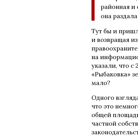
районная и 
она раздала
Тут бы и приш
и возвращая и
правоохраните
на информацио
указали, что с
«Рыбаковка» з
мало?
Одного взгляда
что это немног
общей площадью
частной собст
законодательс