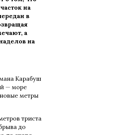
часток на
передан в
озвращая
ечают, а
наделов на
имана Карабуш
ой — море
 новые метры
метров триста
обрыва до