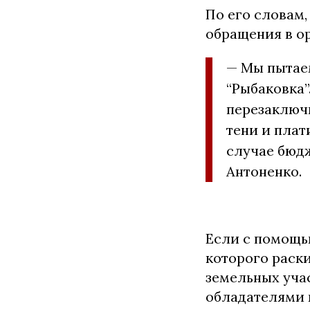
По его словам,
обращения в ор
— Мы пытаем
“Рыбаковка”
перезаключи
тени и плат
случае бюдж
Антоненко.
Если с помощью
которого раски
земельных учас
обладателями 