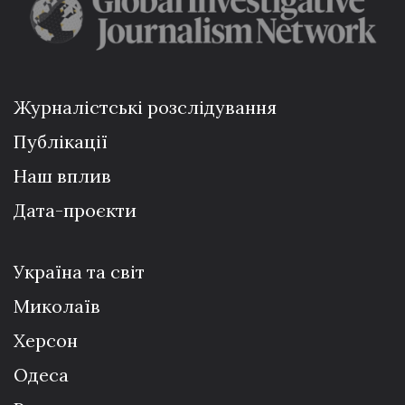
Журналістські розслідування
Публікації
Наш вплив
Дата-проєкти
Україна та світ
Миколаїв
Херсон
Одеса