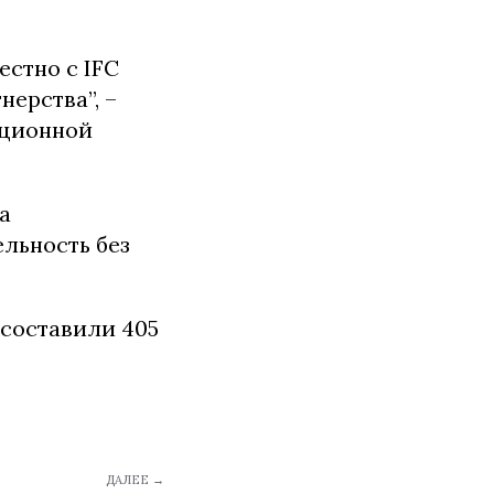
естно с IFC
ерства”, –
иционной
а
ельность без
 составили 405
ДАЛЕЕ →