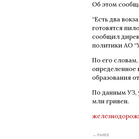
Об этом сообщ
“Есть два вокз
готовятся пило
сообщил дирек
политики АО “
По его словам,
определенное к
образования о
По данным УЗ, 
млн гривен.
железнодорож
← РАНЕЕ