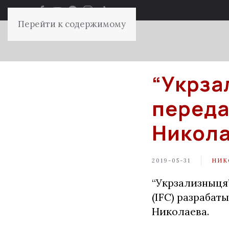
Перейти к содержимому
“Укрза
переда
Никол
2019-05-31
НИК
“Укрзализныця
(IFC) разраба
Николаева.