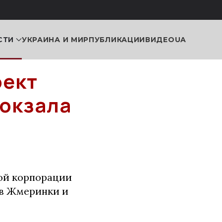
СТИ
УКРАИНА И МИР
ПУБЛИКАЦИИ
ВИДЕО
UA
оект
вокзала
ой корпорации
ов Жмеринки и