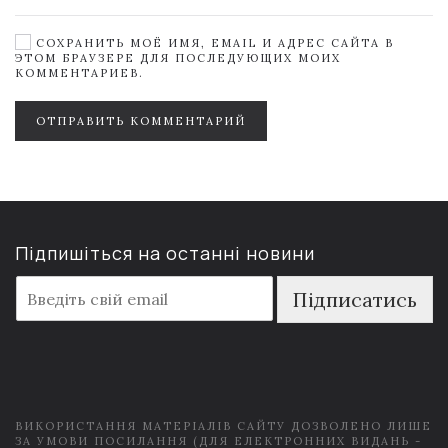
СОХРАНИТЬ МОЁ ИМЯ, EMAIL И АДРЕС САЙТА В
ЭТОМ БРАУЗЕРЕ ДЛЯ ПОСЛЕДУЮЩИХ МОИХ
КОММЕНТАРИЕВ.
ОТПРАВИТЬ КОММЕНТАРИЙ
Підпишіться на останні новини
E
Підписатись
m
a
i
l
*
ВИКОРИСТАННЯ МАТЕРІАЛІВ САЙТУ ДОЗВОЛЕНО ЛИШЕ
ЗА УМОВИ ПОСИЛАННЯ (ДЛЯ ЕЛЕКТРОННИХ ВИДАНЬ -