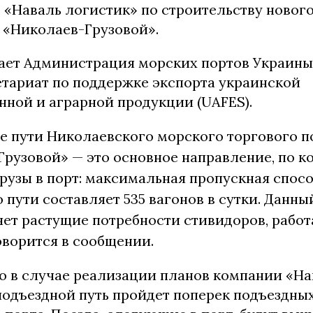
«Наваль логистик» по строительству нового
и «Николаев-Грузовой».
ает Администрация морских портов Украины
етариат по поддержке экспорта украинской
нной и аграрной продукции (UAFES).
 пути Николаевского морского торгового п
рузовой» — это основное направление, по к
рузы в порт: максимальная пропускная спос
 пути составляет 535 вагонов в сутки. Данны
яет растущие потребности стивидоров, рабо
ворится в сообщении.
то в случае реализации планов компании «На
подъездной путь пройдет поперек подъездны