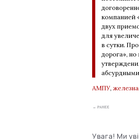
договоренн
компанией 
двух прием
для увеличе
в сутки. Пр
дорога», но 
утверждени
абсурдными
АМПУ
,
железна
← РАНЕЕ
Увага! Ми ув