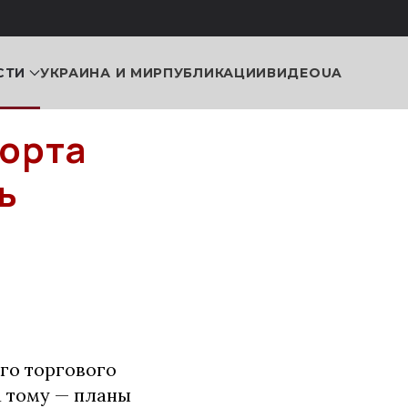
СТИ
УКРАИНА И МИР
ПУБЛИКАЦИИ
ВИДЕО
UA
орта
ь
го торгового
а тому — планы