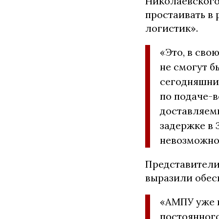
Николаевского
простаивать в
логистик».
«Это, в сво
не смогут б
сегодняшни
по подаче-в
доставляем
задержке в 
невозможно
Представители
выразили обес
«АМПУ уже 
постоянного