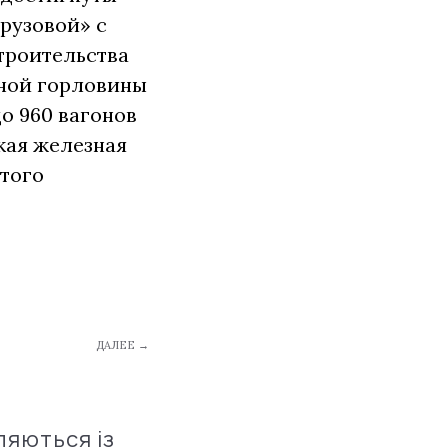
рузовой» с
троительства
рной горловины
о 960 вагонов
ская железная
этого
ДАЛЕЕ →
ляються із