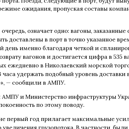
 порта. Поезда, следующие в порт, будут вы
 режиме ожидания, пропуская составы компа
ю очередь, означает одно: вагоны, заказанные
ыть доставлены в порт в точно указанное врем
й день именно благодаря четкой и спланиро
озврату вагонов и достигается цифра в 535 в
ых ежедневно в Николаевский морской торго
3 часа удержать подобный уровень доставки 
», — сообщили в АМПУ.
 АМПУ и Министерство инфраструктуры Укр
покоенность по этому поводу.
не первый год прилагает максимальные уси
 увеличения грузопотока. В частности, были