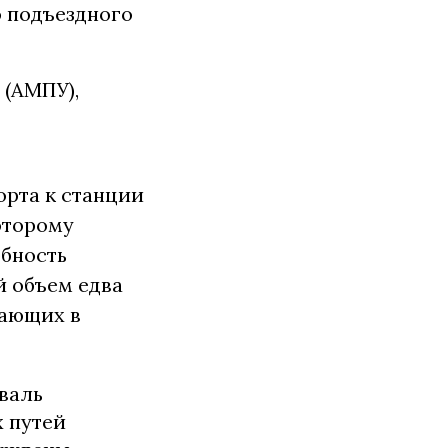
 подъездного
 (АМПУ),
орта к станции
оторому
обность
й объем едва
тающих в
валь
х путей