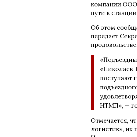
компании ООО 
пути к станци
Об этом сообщ
передает Секр
продовольстве
«Подъездные
«Николаев-Г
поступают г
подъездного
удовлетвор
НТМП», — го
Отмечается, ч
логистик», их 