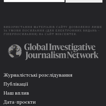
a
i
l
*
ВИКОРИСТАННЯ МАТЕРІАЛІВ САЙТУ ДОЗВОЛЕНО ЛИШЕ
ЗА УМОВИ ПОСИЛАННЯ (ДЛЯ ЕЛЕКТРОННИХ ВИДАНЬ -
ГІПЕРПОСИЛАННЯ) НА САЙТ NIKCENTER.
Журналістські розслідування
Публікації
Наш вплив
Дата-проєкти