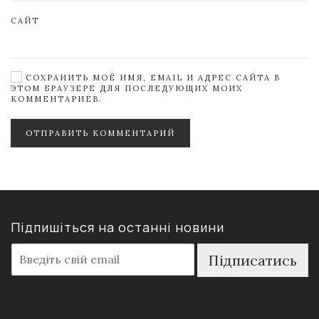
САЙТ
СОХРАНИТЬ МОЁ ИМЯ, EMAIL И АДРЕС САЙТА В
ЭТОМ БРАУЗЕРЕ ДЛЯ ПОСЛЕДУЮЩИХ МОИХ
КОММЕНТАРИЕВ.
ОТПРАВИТЬ КОММЕНТАРИЙ
Підпишіться на останні новини
E
Підписатись
m
a
i
l