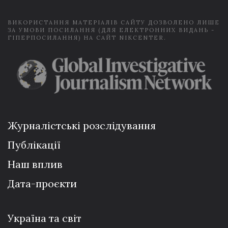
*
ВИКОРИСТАННЯ МАТЕРІАЛІВ САЙТУ ДОЗВОЛЕНО ЛИШЕ
ЗА УМОВИ ПОСИЛАННЯ (ДЛЯ ЕЛЕКТРОННИХ ВИДАНЬ -
ГІПЕРПОСИЛАННЯ) НА САЙТ NIKCENTER.
Журналістські розслідування
Публікації
Наш вплив
Дата-проєкти
Україна та світ