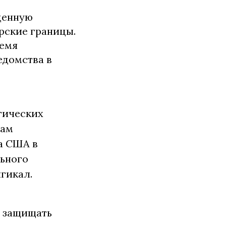
ценную
рские границы.
ремя
едомства в
гических
сам
а США в
льного
гикал.
о защищать