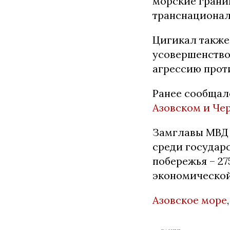
морские грани
транснационал
Цигикал также
усовершенство
агрессию проти
Ранее сообщал
Азовском и Че
Замглавы МВД 
среди государ
побережья – 27
экономической
Азовское море