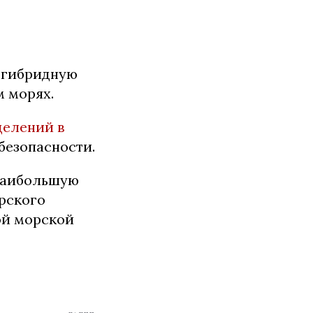
я гибридную
м морях.
делений в
 безопасности.
наибольшую
рского
ной морской