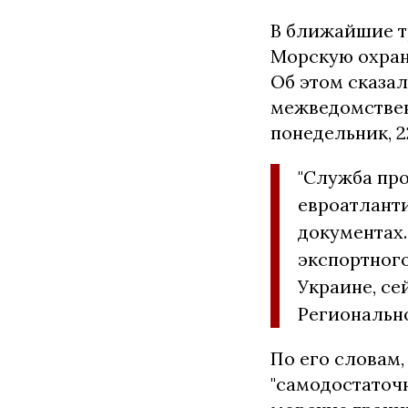
В ближайшие т
Морскую охран
Об этом сказа
межведомствен
понедельник, 2
"Служба пр
евроатлант
документах
экспортного
Украине, се
Регионально
По его словам,
"самодостаточ