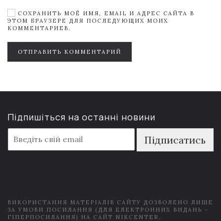
СОХРАНИТЬ МОЁ ИМЯ, EMAIL И АДРЕС САЙТА В
ЭТОМ БРАУЗЕРЕ ДЛЯ ПОСЛЕДУЮЩИХ МОИХ
КОММЕНТАРИЕВ.
ОТПРАВИТЬ КОММЕНТАРИЙ
Підпишіться на останні новини
E
Підписатись
m
a
i
l
*
ВИКОРИСТАННЯ МАТЕРІАЛІВ САЙТУ ДОЗВОЛЕНО ЛИШЕ
ЗА УМОВИ ПОСИЛАННЯ (ДЛЯ ЕЛЕКТРОННИХ ВИДАНЬ -
ГІПЕРПОСИЛАННЯ) НА САЙТ NIKCENTER.