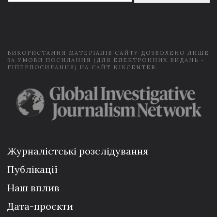
a
i
l
*
ВИКОРИСТАННЯ МАТЕРІАЛІВ САЙТУ ДОЗВОЛЕНО ЛИШЕ
ЗА УМОВИ ПОСИЛАННЯ (ДЛЯ ЕЛЕКТРОННИХ ВИДАНЬ -
ГІПЕРПОСИЛАННЯ) НА САЙТ NIKCENTER.
Журналістські розслідування
Публікації
Наш вплив
Дата-проєкти