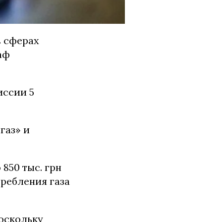
 сферах
аф
иссии 5
газ» и
850 тыс. грн
требления газа
поскольку