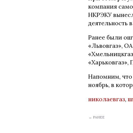
компания само
НКРЭКУ вынесл
деятельность в
Ранее были ош
«Львовгаз», О
«Хмельницкгаз
«Харьковгаз»,
Напомним, что
ноябрь, в котор
николаевгаз
,
ш
← РАНЕЕ