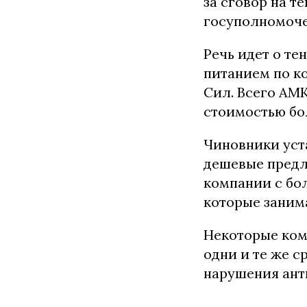
за сговор на т
госуполномоче
Речь идет о те
питанием по к
Сил. Всего АМ
стоимостью бол
Чиновники уст
дешевые предл
компании с бо
которые заним
Некоторые ком
одни и те же с
нарушения ант