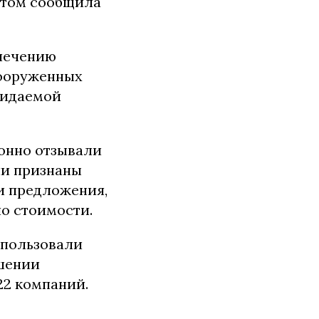
 этом сообщила
спечению
Вооруженных
жидаемой
ронно отзывали
ли признаны
и предложения,
о стоимости.
спользовали
ршении
22 компаний.