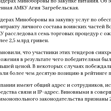
ендерах Минобороны по закупке питания. Об
нная АМКУ Агия Загребельская.
ндерах Минобороны на закупку услуг по обе
онтракту личного состава воинских частей 
КУ расследовал семь торговых процедур с о
ее 2,5 млрд гривен.
ановили, что участники этих тендеров синх
ожения в результате чего победителями бы
льшей ценой. В некоторых случаях побеждал
али более чем десятую позицию в рейтинге п
пании имеют общий адрес и сотрудников, и
редства связи и IP-адрес. Виновными в сове
имонопольного законодательства признаны 