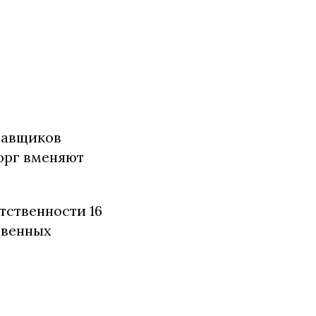
тавщиков
орг вменяют
ственности 16
твенных