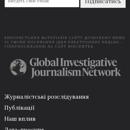
Підписатись
m
a
i
l
*
ВИКОРИСТАННЯ МАТЕРІАЛІВ САЙТУ ДОЗВОЛЕНО ЛИШЕ
ЗА УМОВИ ПОСИЛАННЯ (ДЛЯ ЕЛЕКТРОННИХ ВИДАНЬ -
ГІПЕРПОСИЛАННЯ) НА САЙТ NIKCENTER.
Журналістські розслідування
Публікації
Наш вплив
Дата-проєкти