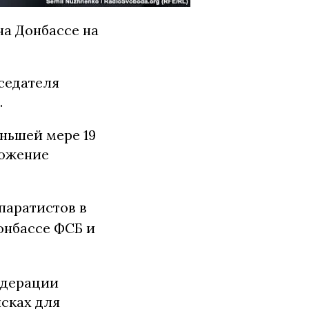
а Донбассе на
дседателя
.
ньшей мере 19
ложение
паратистов в
онбассе ФСБ и
едерации
сках для