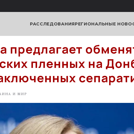
РАССЛЕДОВАНИЯ
РЕГИОНАЛЬНЫЕ НОВО
а предлагает обменя
ских пленных на Дон
заключенных сепарат
АИНА И МИР