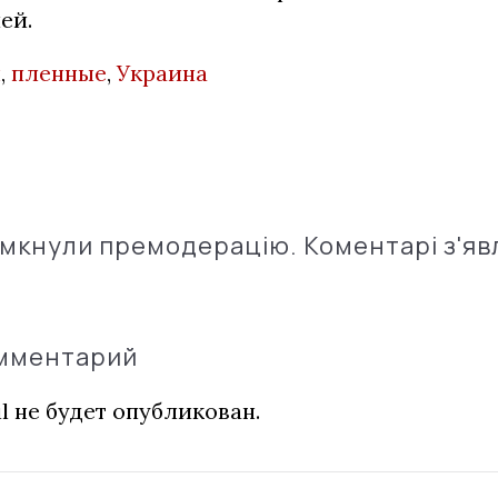
ей.
н
,
пленные
,
Украина
імкнули премодерацію. Коментарі з'яв
омментарий
l не будет опубликован.