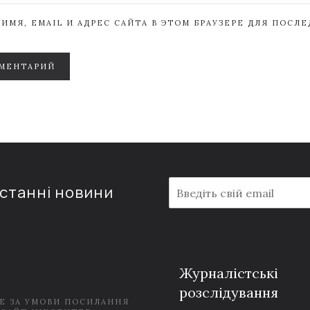
ИМЯ, EMAIL И АДРЕС САЙТА В ЭТОМ БРАУЗЕРЕ ДЛЯ ПОСЛ
МЕНТАРИЙ
E
останні новини
m
a
i
l
*
Журналістські
розслідування
Е ЗА УМОВИ ПОСИЛАННЯ