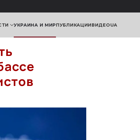
СТИ
УКРАИНА И МИР
ПУБЛИКАЦИИ
ВИДЕО
UA
ть
бассе
истов