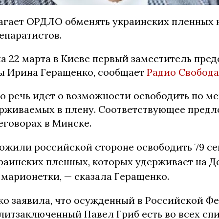
агает ОРДЛО обменять украинских пленных н
епаратистов.
а 22 марта в Киеве первый заместитель пре
ы Ирина Геращенко, сообщает
Радио Свобода
о речь идет о возможности освободить по ме
ерживаемых в плену. Соответствующее пред
еговорах в Минске.
ожили российской стороне освободить 79 се
раинских пленных, которых удерживает на Д
марионетки, — сказала Геращенко.
ко заявила, что осужденный в Российской Ф
литзаключенный Павел Гриб есть во всех спи