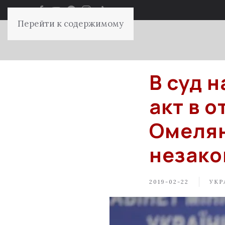
Перейти к содержимому
В суд 
акт в 
Омелян
незако
2019-02-22
УКР