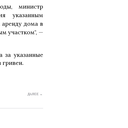
годы, министр
ия указанным
 аренду дома в
м участком", —
а за указанные
 гривен.
ДАЛЕЕ →