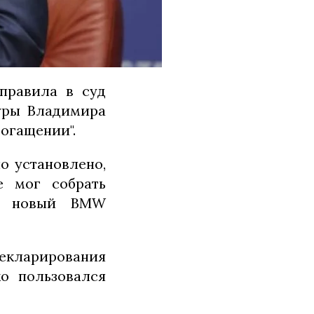
правила в суд
уры Владимира
огащении".
о установлено,
е мог собрать
ду новый BMW
екларирования
ко пользовался