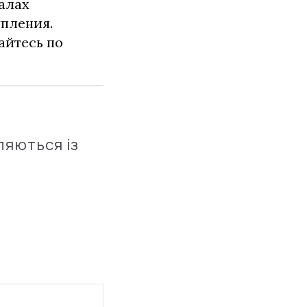
алах
упления.
айтесь по
ляються із