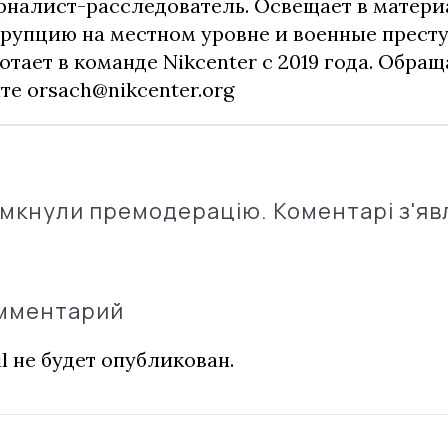
налист-расследователь. Освещает в матери
рупцию на местном уровне и военные прест
отает в команде Nikcenter с 2019 года. Обращ
чте
orsach@nikcenter.org
імкнули премодерацію. Коментарі з'яв
омментарий
l не будет опубликован.