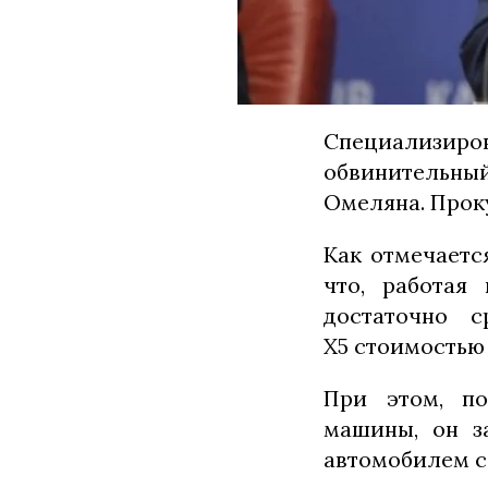
Специализиро
обвинительны
Омеляна. Прок
Как отмечаетс
что, работая
достаточно 
X5 стоимостью 
При этом, по
машины, он за
автомобилем с