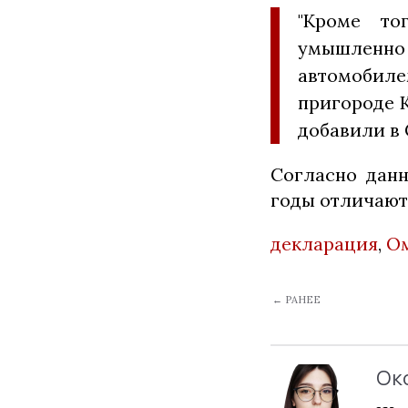
"Кроме то
умышленно
автомобилем
пригороде К
добавили в 
Согласно данн
годы отличают
декларация
,
О
← РАНЕЕ
Ок