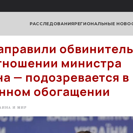
РАССЛЕДОВАНИЯ
РЕГИОНАЛЬНЫЕ НОВО
направили обвинител
отношении министра
а — подозревается в
нном обогащении
АИНА И МИР