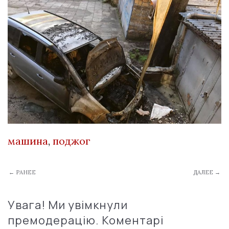
машина
,
поджог
← РАНЕЕ
ДАЛЕЕ →
Увага! Ми увімкнули
премодерацію. Коментарі