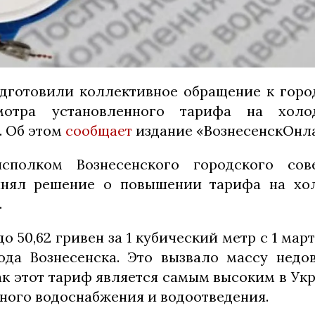
дготовили коллективное обращение к горо
мотра установленного тарифа на хол
. Об этом
сообщает
издание «ВознесенскОнл
сполком Вознесенского городского со
инял решение о повышении тарифа на хо
.
о 50,62 гривен за 1 кубический метр с 1 март
ода Вознесенска. Это вызвало массу недо
ак этот тариф является самым высоким в Ук
ного водоснабжения и водоотведения.