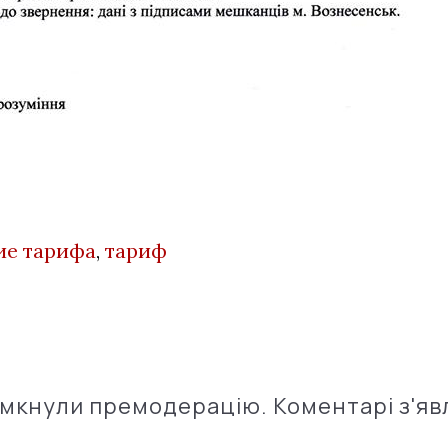
е тарифа
,
тариф
імкнули премодерацію. Коментарі з'яв