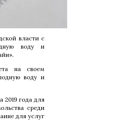
дской власти с
одную воду и
айн».
вета на своем
лодную воду и
а 2019 года для
вольства среди
раине для услуг