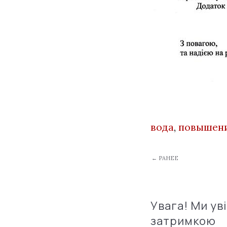
вода
,
повышени
← РАНЕЕ
Увага! Ми ув
затримкою