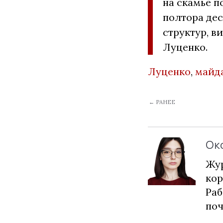
на скамье п
полтора дес
структур, в
Луценко.
Луценко
,
майд
← РАНЕЕ
Ок
Жур
кор
Раб
по