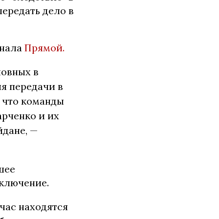
ередать дело в
анала
Прямой.
новных в
ля передачи в
, что команды
арченко и их
дане, —
шее
аключение.
йчас находятся