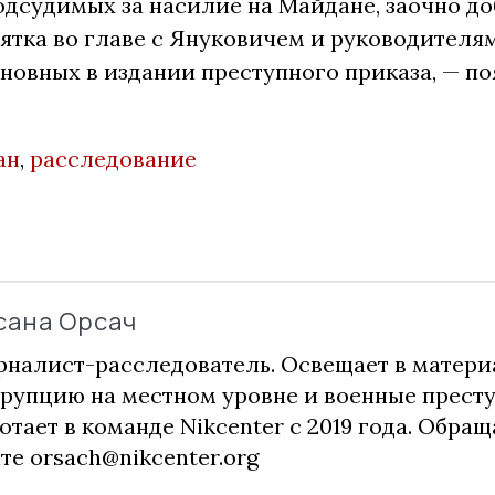
одсудимых за насилие на Майдане, заочно до
ятка во главе с Януковичем и руководителя
иновных в издании преступного приказа, — 
ан
,
расследование
сана Орсач
налист-расследователь. Освещает в матери
рупцию на местном уровне и военные прест
отает в команде Nikcenter с 2019 года. Обращ
чте
orsach@nikcenter.org