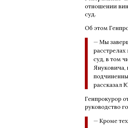
отношении вин
суд.
Об этом Генпр
— Мы завер
расстрелах 
суд, в том 
Януковича, 
подчиненны
рассказал 
Генпрокурор от
руководство г
— Кроме тех