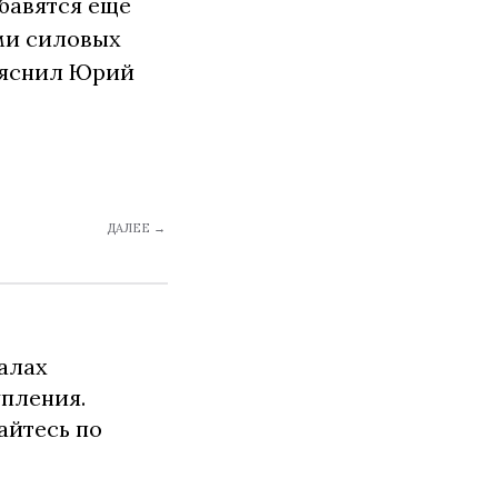
бавятся еще
ми силовых
пояснил Юрий
ДАЛЕЕ →
алах
упления.
айтесь по