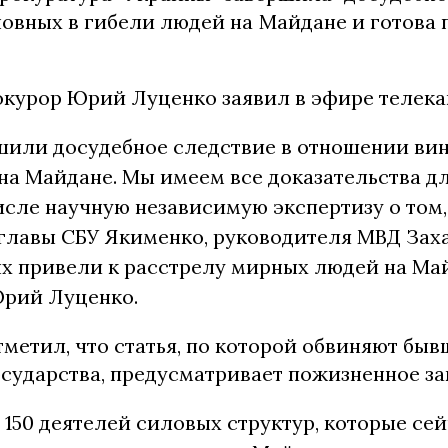
овных в гибели людей на Майдане и готова п
окурор Юрий Луценко заявил в эфире телек
шили досудебное следствие в отношении ви
на Майдане. Мы имеем все доказательства д
числе научную независимую экспертизу о том
главы СБУ Якименко, руководителя МВД Зах
х привели к расстрелу мирных людей на Май
Юрий Луценко.
метил, что статья, по которой обвиняют быв
осударства, предусматривает пожизненное з
 150 деятелей силовых структур, которые се