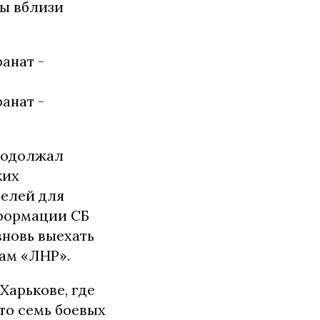
ы вблизи
продолжал
ких
телей для
нформации СБ
новь выехать
ам «ЛНР».
Харькове, где
то семь боевых