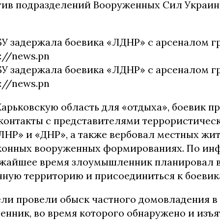
тив подразделений Вооруженных Сил Украин
Харьковскую область для «отдыха», боевик 
контакты с представителями террористичес
ЛНР» и «ДНР», а также вербовал местных жи
аконных вооруженных формированиях. По и
ижайшее время злоумышленник планировал в
нную территорию и присоединиться к боевик
ли провели обыск частного домовладения в 
нник, во время которого обнаружено и изъя