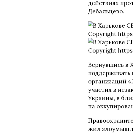
действиях про
Дебальцево.
Вернувшись в 
поддерживать 
организаций «
участия в нез
Украины, в бл
на оккупирова
Правоохраните
жил злоумышле