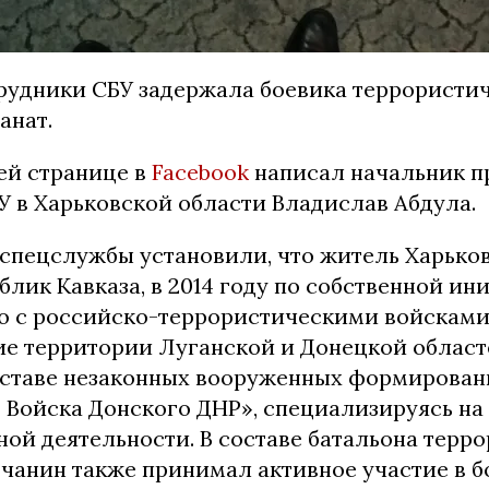
трудники СБУ задержала боевика террорист
анат.
ей странице в
Facebook
написал начальник п
У в Харьковской области Владислав Абдула.
спецслужбы установили, что житель Харьков
блик Кавказа, в 2014 году по собственной ин
о с российско-террористическими войсками
е территории Луганской и Донецкой област
оставе незаконных вооруженных формирова
« Войска Донского ДНР», специализируясь на
ной деятельности. В составе батальона терр
вчанин также принимал активное участие в 