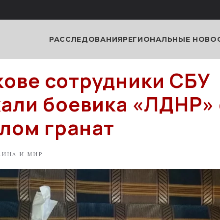
РАССЛЕДОВАНИЯ
РЕГИОНАЛЬНЫЕ НОВО
кове сотрудники СБУ
али боевика «ЛДНР» 
лом гранат
АИНА И МИР