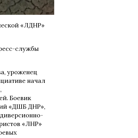
ической «ЛДНР»
ресс-службы
а, уроженец
ициативе начал
,
ей. Боевик
ний «ДШБ ДНР»,
 диверсионно-
ористов «ЛНР»
боевых