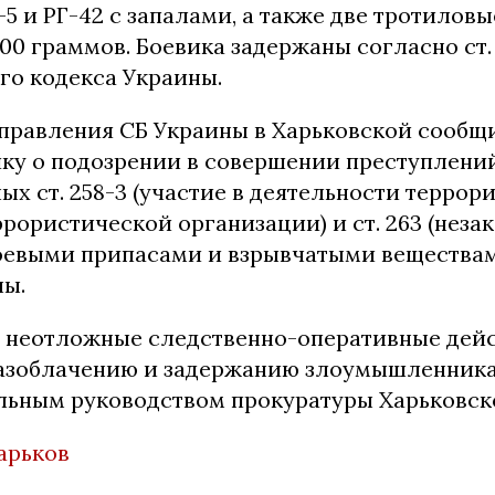
Д-5 и РГ-42 с запалами, а также две тротило
0 граммов. Боевика задержаны согласно ст.
го кодекса Украины.
правления СБ Украины в Харьковской сообщ
у о подозрении в совершении преступлений
х ст. 258-3 (участие в деятельности террор
рористической организации) и ст. 263 (неза
оевыми припасами и взрывчатыми веществам
ны.
неотложные следственно-оперативные дейс
азоблачению и задержанию злоумышленник
льным руководством прокуратуры Харьковск
арьков