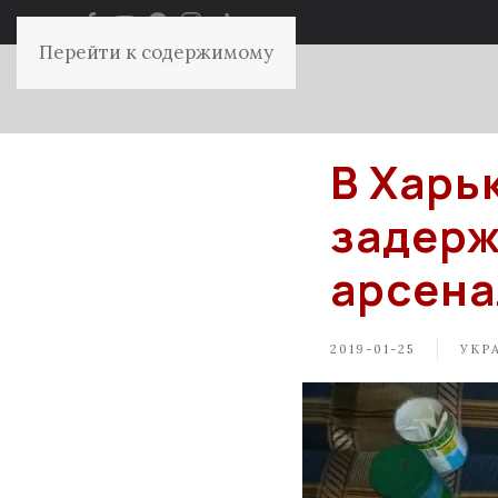
Перейти к содержимому
В Харь
задерж
арсена
2019-01-25
УКР