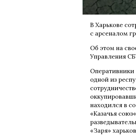
В Харькове со
с арсеналом гр
Об этом на сво
Управления СБ
Оперативники 
одной из респу
сотрудничеств
оккупировавши
находился в с
«Казачья союз
разведыватель
«Заря» харько