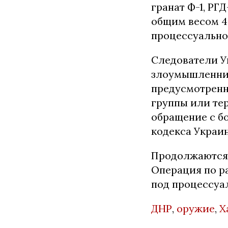
гранат Ф-1, РГ
общим весом 40
процессуально
Следователи У
злоумышленник
предусмотренны
группы или тер
обращение с б
кодекса Украи
Продолжаются 
Операция по р
под процессуа
ДНР
,
оружие
,
Х