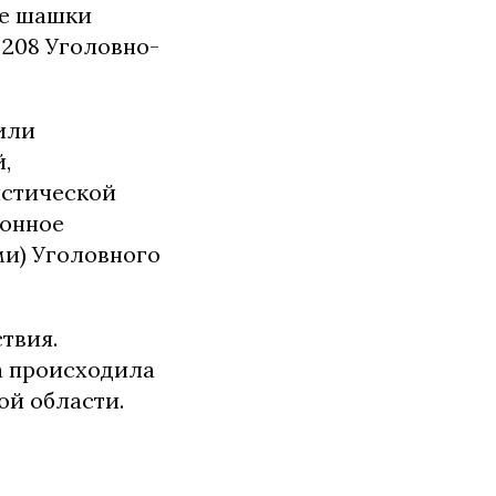
вые шашки
 208 Уголовно-
или
,
истической
конное
и) Уголовного
твия.
а происходила
ой области.