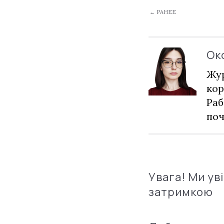
← РАНЕЕ
Ок
Жур
кор
Раб
по
Увага! Ми ув
затримкою