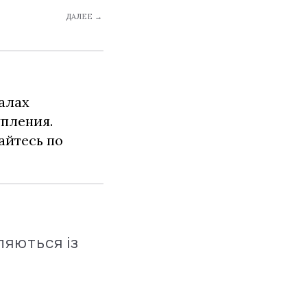
ДАЛЕЕ →
алах
упления.
айтесь по
ляються із