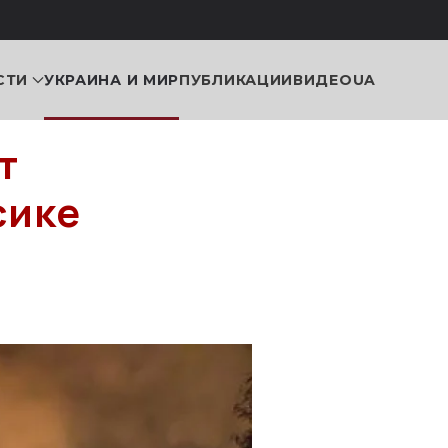
СТИ
УКРАИНА И МИР
ПУБЛИКАЦИИ
ВИДЕО
UA
т
сике