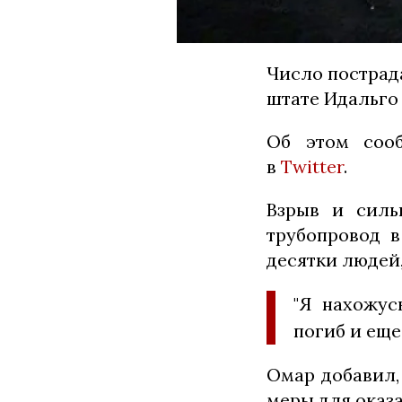
Число пострад
штате Идальго 
Об этом сооб
в
Twitter
.
Взрыв и силь
трубопровод в
десятки людей
"Я нахожус
погиб и еще
Омар добавил,
меры для оказ