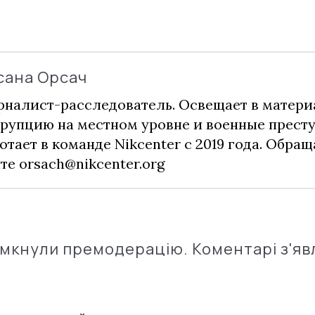
сана Орсач
налист-расследователь. Освещает в матери
рупцию на местном уровне и военные прест
отает в команде Nikcenter с 2019 года. Обращ
чте
orsach@nikcenter.org
імкнули премодерацію. Коментарі з'яв