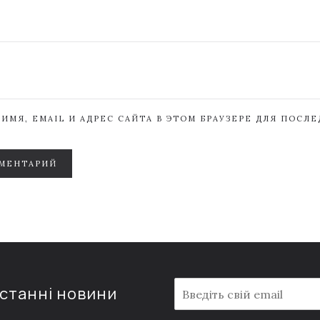
ИМЯ, EMAIL И АДРЕС САЙТА В ЭТОМ БРАУЗЕРЕ ДЛЯ ПОСЛ
МЕНТАРИЙ
E
останні новини
m
a