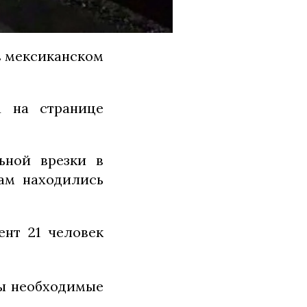
в мексиканском
а на странице
ьной врезки в
там находились
ент 21 человек
ны необходимые