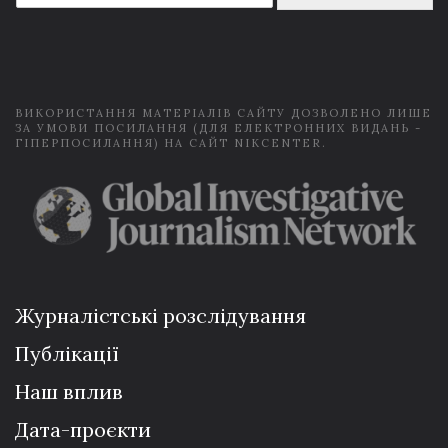
a
i
l
*
ВИКОРИСТАННЯ МАТЕРІАЛІВ САЙТУ ДОЗВОЛЕНО ЛИШЕ
ЗА УМОВИ ПОСИЛАННЯ (ДЛЯ ЕЛЕКТРОННИХ ВИДАНЬ -
ГІПЕРПОСИЛАННЯ) НА САЙТ NIKCENTER.
Журналістські розслідування
Публікації
Наш вплив
Дата-проєкти