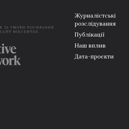
l
*
Журналістські
розслідування
Е ЗА УМОВИ ПОСИЛАННЯ
 САЙТ NIKCENTER.
Публікації
Наш вплив
Дата-проєкти