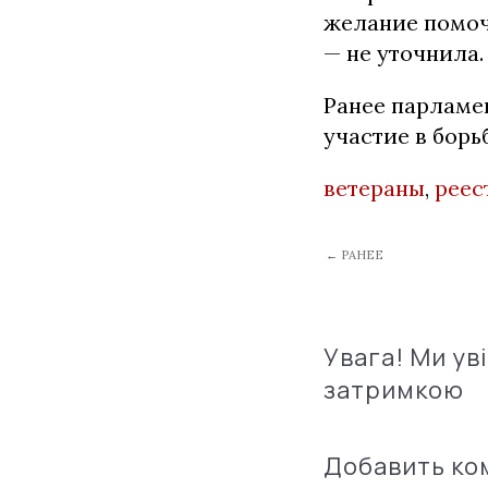
желание помочь
— не уточнила.
Ранее парламе
участие в борь
ветераны
,
реес
← РАНЕЕ
Увага! Ми ув
затримкою
Добавить к