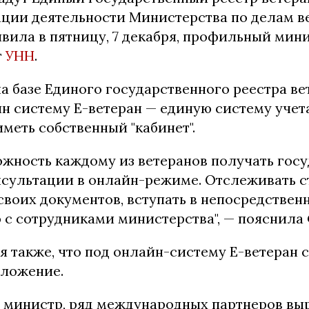
ации деятельности Министерства по делам в
явила в пятницу, 7 декабря, профильный мин
т
УНН
.
на базе Единого государственного реестра в
н систему Е-ветеран — единую систему учет
иметь собственный "кабинет".
можность каждому из ветеранов получать гос
нсультации в онлайн-режиме. Отслеживать с
своих документов, вступать в непосредствен
с сотрудниками министерства", — пояснила 
 также, что под онлайн-систему Е-ветеран 
ложение.
а министр, ряд международных партнеров вы