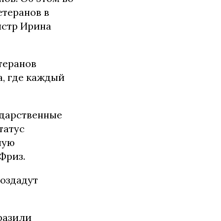
етеранов в
истр Ирина
етеранов
а, где каждый
ударственные
татус
ную
Фриз.
создадут
разили