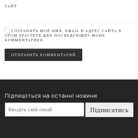
САЙТ
СОХРАНИТЬ МОЁ ИМЯ, EMAIL И АДРЕС САЙТА В
ЭТОМ БРАУЗЕРЕ ДЛЯ ПОСЛЕДУЮЩИХ МОИХ
КОММЕНТАРИЕВ.
ОТПРАВИТЬ КОММЕНТАРИЙ
Підпишіться на останні новини
E
Підписатись
m
a
i
l
*