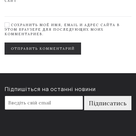
САЙТ
СОХРАНИТЬ МОЁ ИМЯ, EMAIL И АДРЕС САЙТА В
ЭТОМ БРАУЗЕРЕ ДЛЯ ПОСЛЕДУЮЩИХ МОИХ
КОММЕНТАРИЕВ.
ОТПРАВИТЬ КОММЕНТАРИЙ
Підпишіться на останні новини
E
Підписатись
m
a
i
l
*