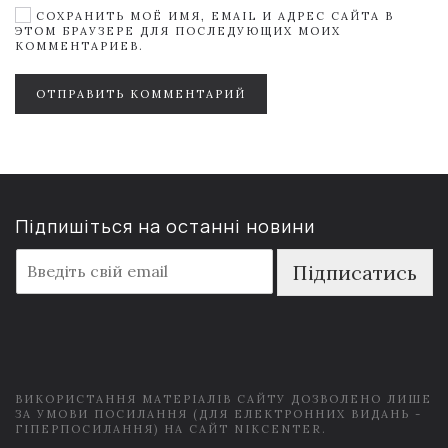
СОХРАНИТЬ МОЁ ИМЯ, EMAIL И АДРЕС САЙТА В
ЭТОМ БРАУЗЕРЕ ДЛЯ ПОСЛЕДУЮЩИХ МОИХ
КОММЕНТАРИЕВ.
ОТПРАВИТЬ КОММЕНТАРИЙ
Підпишіться на останні новини
E
Підписатись
m
a
i
l
*
ВИКОРИСТАННЯ МАТЕРІАЛІВ САЙТУ ДОЗВОЛЕНО ЛИШЕ
ЗА УМОВИ ПОСИЛАННЯ (ДЛЯ ЕЛЕКТРОННИХ ВИДАНЬ -
ГІПЕРПОСИЛАННЯ) НА САЙТ NIKCENTER.