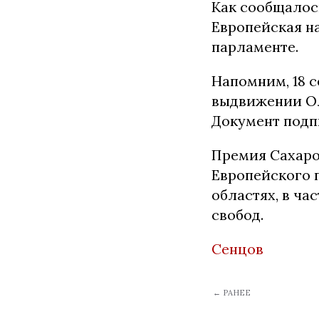
Как сообщалос
Европейская н
парламенте.
Напомним, 18 с
выдвижении Ол
Документ подп
Премия Сахаро
Европейского п
областях, в ча
свобод.
Сенцов
← РАНЕЕ