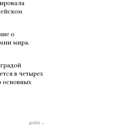
нировала
пейском
ние о
мии мира.
аградой
ется в четырех
о основных
ДАЛЕЕ →