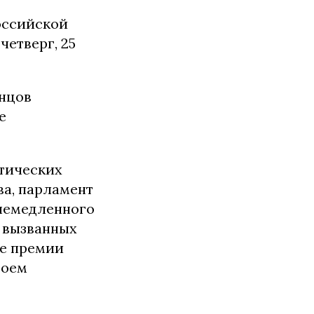
оссийской
четверг, 25
нцов
е
итических
ва, парламент
 немедленного
, вызванных
ие премии
воем