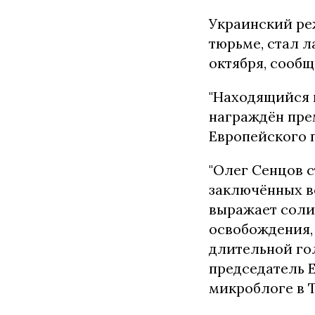
Украинский ре
тюрьме, стал л
октября, сооб
"Находящийся 
награждён прем
Европейского 
"Олег Сенцов 
заключённых в
выражает соли
освобождения, 
длительной го
председатель 
микроблоге в T