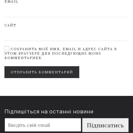
EMAIL
САЙТ
СОХРАНИТЬ МОЁ ИМЯ, EMAIL И АДРЕС САЙТА В
ЭТОМ БРАУЗЕРЕ ДЛЯ ПОСЛЕДУЮЩИХ МОИХ
КОММЕНТАРИЕВ.
ОТПРАВИТЬ КОММЕНТАРИЙ
Підпишіться на останні новини
E
Підписатись
m
a