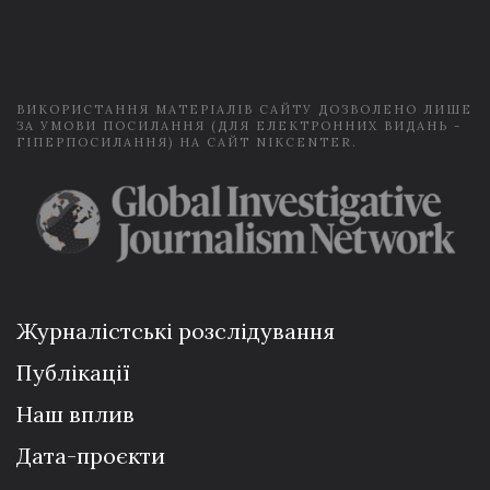
i
l
*
ВИКОРИСТАННЯ МАТЕРІАЛІВ САЙТУ ДОЗВОЛЕНО ЛИШЕ
ЗА УМОВИ ПОСИЛАННЯ (ДЛЯ ЕЛЕКТРОННИХ ВИДАНЬ -
ГІПЕРПОСИЛАННЯ) НА САЙТ NIKCENTER.
Журналістські розслідування
Публікації
Наш вплив
Дата-проєкти