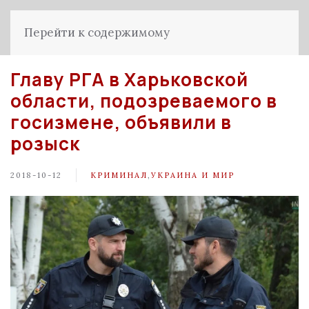
Перейти к содержимому
Главу РГА в Харьковской
области, подозреваемого в
госизмене, объявили в
розыск
2018-10-12
КРИМИНАЛ
,
УКРАИНА И МИР