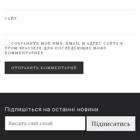
САЙТ
СОХРАНИТЬ МОЁ ИМЯ, EMAIL И АДРЕС САЙТА В
ЭТОМ БРАУЗЕРЕ ДЛЯ ПОСЛЕДУЮЩИХ МОИХ
КОММЕНТАРИЕВ.
ОТПРАВИТЬ КОММЕНТАРИЙ
Підпишіться на останні новини
E
Підписатись
m
a
i