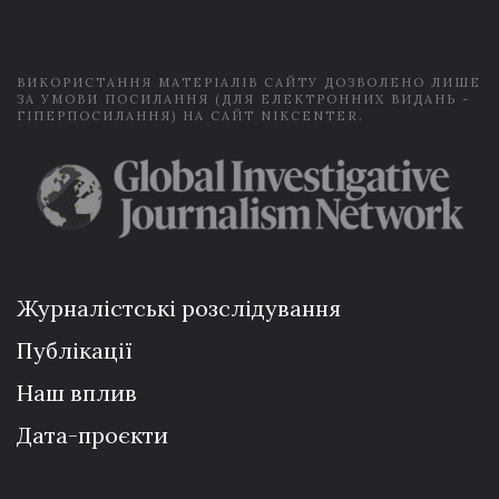
l
*
ВИКОРИСТАННЯ МАТЕРІАЛІВ САЙТУ ДОЗВОЛЕНО ЛИШЕ
ЗА УМОВИ ПОСИЛАННЯ (ДЛЯ ЕЛЕКТРОННИХ ВИДАНЬ -
ГІПЕРПОСИЛАННЯ) НА САЙТ NIKCENTER.
Журналістські розслідування
Публікації
Наш вплив
Дата-проєкти