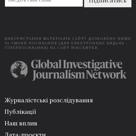
Підписатись
m
a
i
l
*
ВИКОРИСТАННЯ МАТЕРІАЛІВ САЙТУ ДОЗВОЛЕНО ЛИШЕ
ЗА УМОВИ ПОСИЛАННЯ (ДЛЯ ЕЛЕКТРОННИХ ВИДАНЬ -
ГІПЕРПОСИЛАННЯ) НА САЙТ NIKCENTER.
Журналістські розслідування
Публікації
Наш вплив
Дата-проєкти