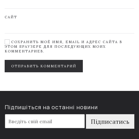
САЙТ
СОХРАНИТЬ МОЁ ИМЯ, EMAIL И АДРЕС САЙТА В
ЭТОМ БРАУЗЕРЕ ДЛЯ ПОСЛЕДУЮЩИХ МОИХ
КОММЕНТАРИЕВ.
ОТПРАВИТЬ КОММЕНТАРИЙ
Підпишіться на останні новини
E
Підписатись
m
a
i