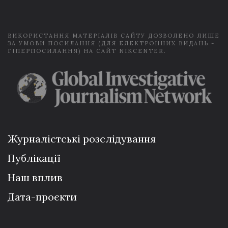
l
*
ВИКОРИСТАННЯ МАТЕРІАЛІВ САЙТУ ДОЗВОЛЕНО ЛИШЕ
ЗА УМОВИ ПОСИЛАННЯ (ДЛЯ ЕЛЕКТРОННИХ ВИДАНЬ -
ГІПЕРПОСИЛАННЯ) НА САЙТ NIKCENTER.
Журналістські розслідування
Публікації
Наш вплив
Дата-проєкти