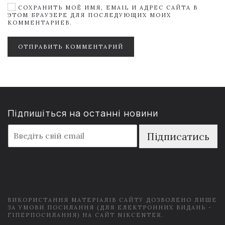
СОХРАНИТЬ МОЁ ИМЯ, EMAIL И АДРЕС САЙТА В
ЭТОМ БРАУЗЕРЕ ДЛЯ ПОСЛЕДУЮЩИХ МОИХ
КОММЕНТАРИЕВ.
ОТПРАВИТЬ КОММЕНТАРИЙ
Підпишіться на останні новини
E
Підписатись
m
a
i
l
*
ВИКОРИСТАННЯ МАТЕРІАЛІВ САЙТУ ДОЗВОЛЕНО ЛИШЕ
ЗА УМОВИ ПОСИЛАННЯ (ДЛЯ ЕЛЕКТРОННИХ ВИДАНЬ -
ГІПЕРПОСИЛАННЯ) НА САЙТ NIKCENTER.